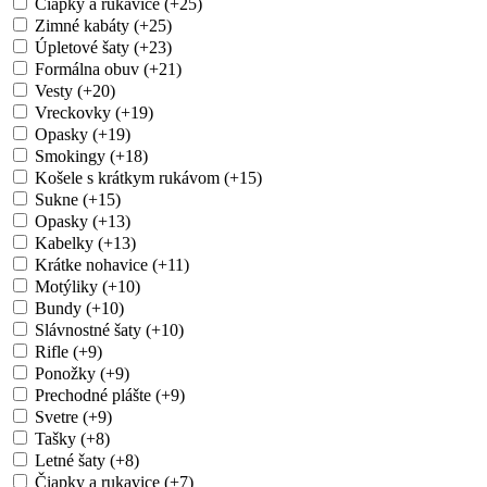
Čiapky a rukavice (+25)
Zimné kabáty (+25)
Úpletové šaty (+23)
Formálna obuv (+21)
Vesty (+20)
Vreckovky (+19)
Opasky (+19)
Smokingy (+18)
Košele s krátkym rukávom (+15)
Sukne (+15)
Opasky (+13)
Kabelky (+13)
Krátke nohavice (+11)
Motýliky (+10)
Bundy (+10)
Slávnostné šaty (+10)
Rifle (+9)
Ponožky (+9)
Prechodné plášte (+9)
Svetre (+9)
Tašky (+8)
Letné šaty (+8)
Čiapky a rukavice (+7)