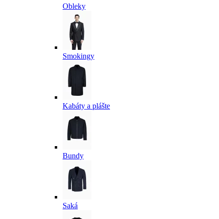
Obleky
Smokingy
Kabáty a plášte
Bundy
Saká