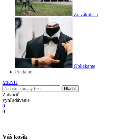
Zo zákulisia
Obliekame
Predajne
MENU
Hľadať
Zatvoriť
vyhľadávanie
0
0
Váš košík