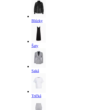
Blúzky
Šaty
Saká
Tričká