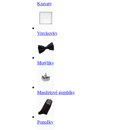
Kravaty
Vreckovky
Motýliky
Manžetové gombíky
Ponožky