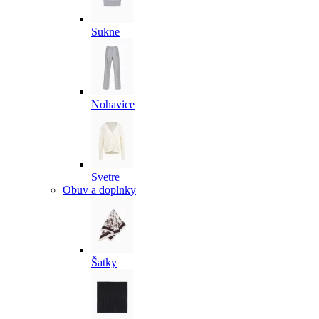
Sukne
Nohavice
Svetre
Obuv a doplnky
Šatky