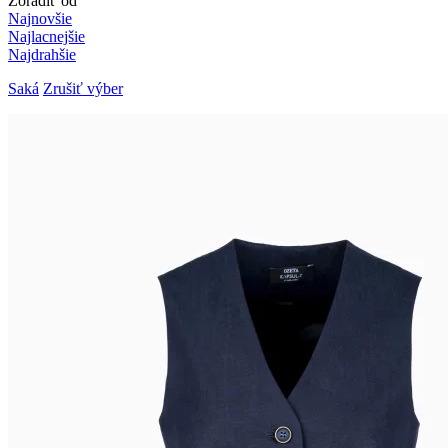
Zoradiť od
Najnovšie
Najlacnejšie
Najdrahšie
Saká
Zrušiť výber