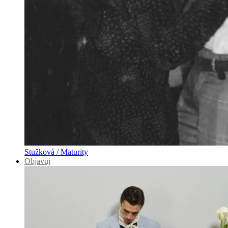
Stužková / Maturity
Objavuj