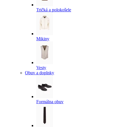
Tričká a polokošele
Mikiny
Vesty
Obuv a doplnky
Formálna obuv