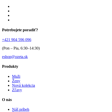
Potrebujete poradiť?
+421 904 596 096
(Pon – Pia, 6:30–14:30)
eshop@ozeta.sk
Produkty
Muži
Ženy
Nová kolekcia
Zľavy
O nás
Náš príbeh