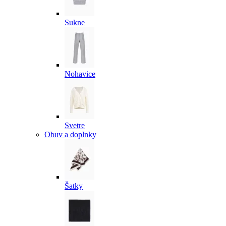
Sukne
Nohavice
Svetre
Obuv a doplnky
Šatky