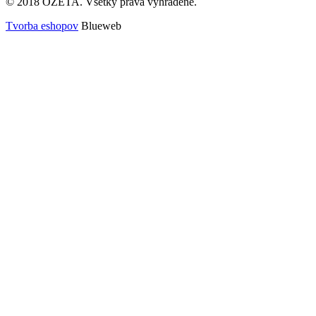
© 2018 OZETA. Všetky práva vyhradené.
Tvorba eshopov
Blueweb