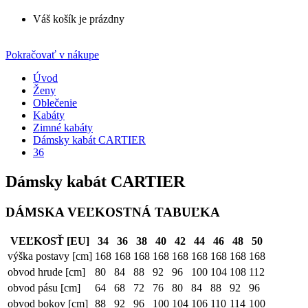
Váš košík je prázdny
Pokračovať v nákupe
Úvod
Ženy
Oblečenie
Kabáty
Zimné kabáty
Dámsky kabát CARTIER
36
Dámsky kabát CARTIER
DÁMSKA VEĽKOSTNÁ TABUĽKA
VEĽKOSŤ [EU]
34
36
38
40
42
44
46
48
50
výška postavy [cm]
168
168
168
168
168
168
168
168
168
obvod hrude [cm]
80
84
88
92
96
100
104
108
112
obvod pásu [cm]
64
68
72
76
80
84
88
92
96
obvod bokov [cm]
88
92
96
100
104
106
110
114
100