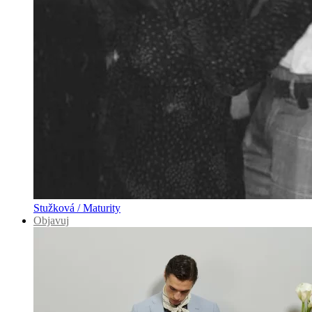
Stužková / Maturity
Objavuj