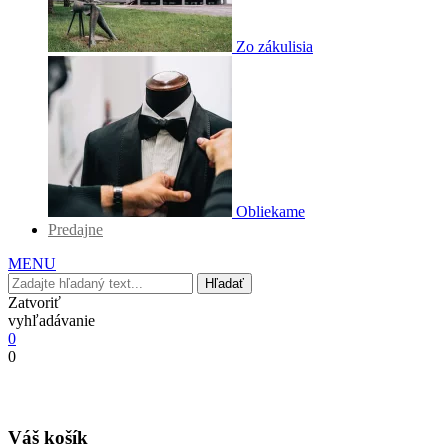
Zo zákulisia
Obliekame
Predajne
MENU
Hľadať
Zatvoriť
vyhľadávanie
0
0
Váš košík