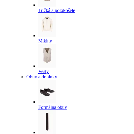
Tričká a polokošele
Mikiny
Vesty
Obuv a doplnky
Formálna obuv