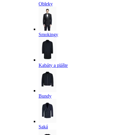
Obleky
Smokingy
Kabáty a plášte
Bundy
Saká