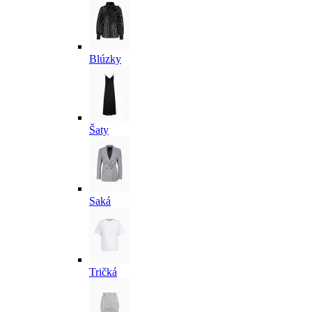
Blúzky
Šaty
Saká
Tričká