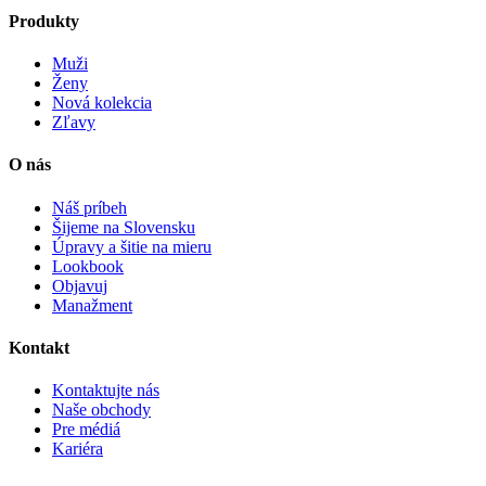
Produkty
Muži
Ženy
Nová kolekcia
Zľavy
O nás
Náš príbeh
Šijeme na Slovensku
Úpravy a šitie na mieru
Lookbook
Objavuj
Manažment
Kontakt
Kontaktujte nás
Naše obchody
Pre médiá
Kariéra