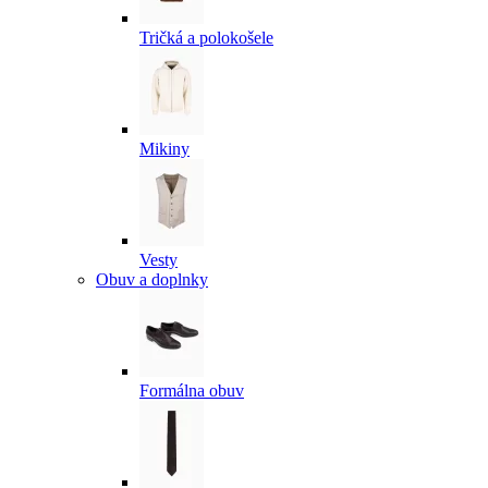
Tričká a polokošele
Mikiny
Vesty
Obuv a doplnky
Formálna obuv