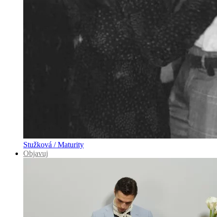
Stužková / Maturity
Objavuj