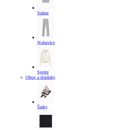
Sukne
Nohavice
Svetre
Obuv a doplnky
Šatky