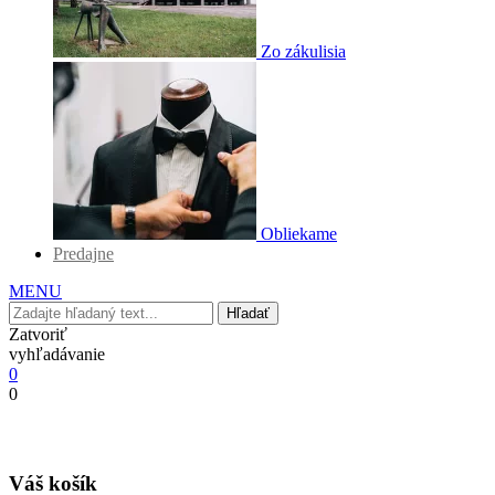
Zo zákulisia
Obliekame
Predajne
MENU
Hľadať
Zatvoriť
vyhľadávanie
0
0
Váš košík