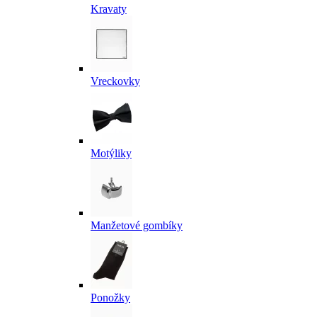
Kravaty
Vreckovky
Motýliky
Manžetové gombíky
Ponožky