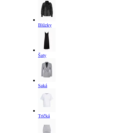
Blúzky
Šaty
Saká
Tričká