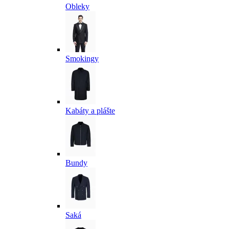
Obleky
Smokingy
Kabáty a plášte
Bundy
Saká