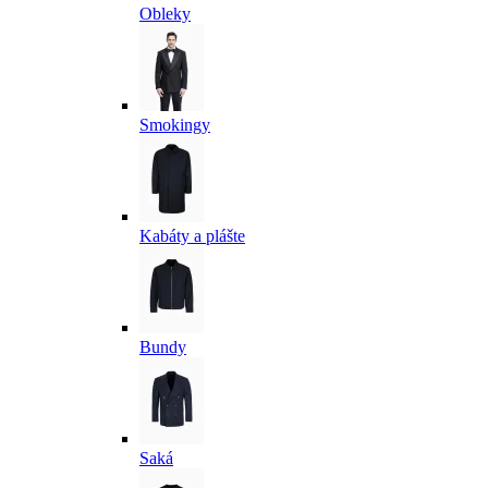
Obleky
Smokingy
Kabáty a plášte
Bundy
Saká