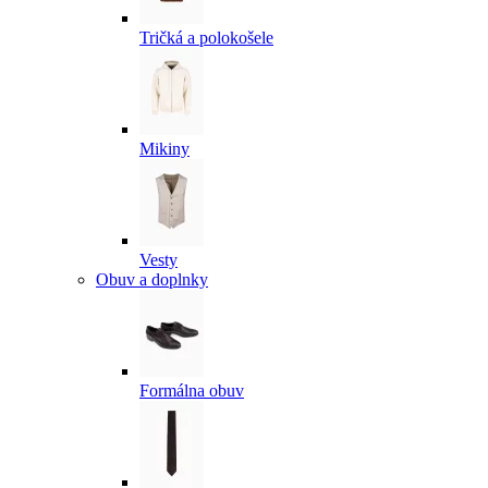
Tričká a polokošele
Mikiny
Vesty
Obuv a doplnky
Formálna obuv