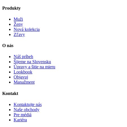
Produkty
Muži
Ženy
Nová kolekcia
Zľavy
O nás
Náš príbeh
Šijeme na Slovensku
Úpravy a šitie na mieru
Lookbook
Objavuj
Manažment
Kontakt
Kontaktujte nás
Naše obchody
Pre médiá
Kariéra