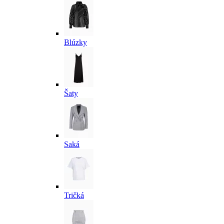
Blúzky
Šaty
Saká
Tričká