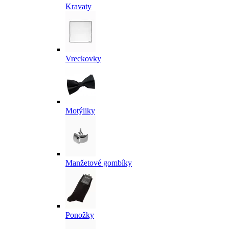
Kravaty
Vreckovky
Motýliky
Manžetové gombíky
Ponožky