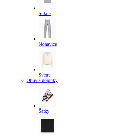
Sukne
Nohavice
Svetre
Obuv a doplnky
Šatky