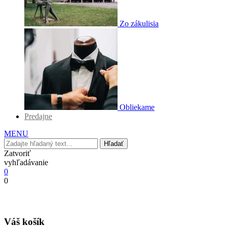
Zo zákulisia
Obliekame
Predajne
MENU
Hľadať
Zatvoriť
vyhľadávanie
0
0
Váš košík