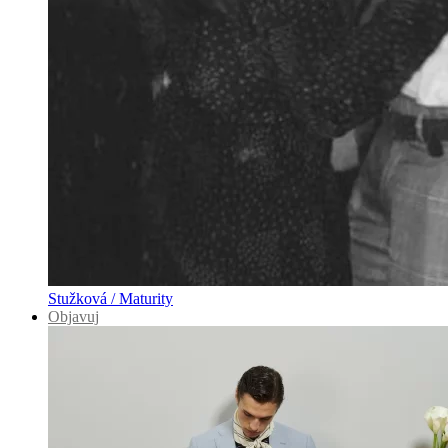
Stužková / Maturity
Objavuj