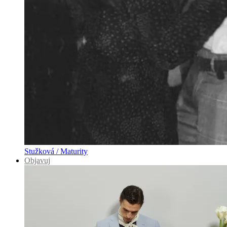
Stužková / Maturity
Objavuj