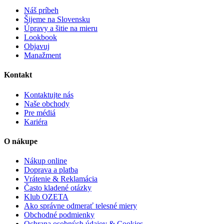
Náš príbeh
Šijeme na Slovensku
Úpravy a šitie na mieru
Lookbook
Objavuj
Manažment
Kontakt
Kontaktujte nás
Naše obchody
Pre médiá
Kariéra
O nákupe
Nákup online
Doprava a platba
Vrátenie & Reklamácia
Často kladené otázky
Klub OZETA
Ako správne odmerať telesné miery
Obchodné podmienky
Ochrana osobných údajov & Cookies