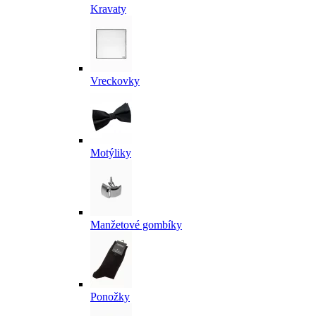
Kravaty
Vreckovky
Motýliky
Manžetové gombíky
Ponožky