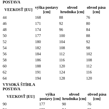
POSTAVA
výška postavy
obvod
obvod pása
VEĽKOSŤ [EU]
[cm]
hrudníka [cm]
[cm]
44
168
88
76
46
171
92
80
48
174
96
84
50
177
100
88
52
180
104
92
54
182
108
98
56
184
112
102
58
186
116
108
60
188
120
112
62
191
124
116
64
194
128
120
VYSOKÁ ŠTÍHLA
POSTAVA
výška
obvod
obvod pása
VEĽKOSŤ [EU]
postavy [cm]
hrudníka [cm]
[cm]
90
177
90
76