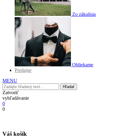
Zo zákulisia
Obliekame
Predajne
MENU
Hľadať
Zatvoriť
vyhľadávanie
0
0
Váš košík