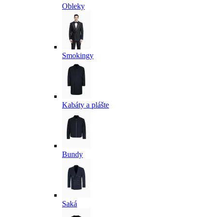
Obleky
Smokingy
Kabáty a plášte
Bundy
Saká