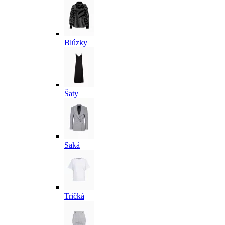
Blúzky
Šaty
Saká
Tričká