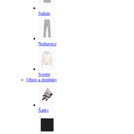
Sukne
Nohavice
Svetre
Obuv a doplnky
Šatky