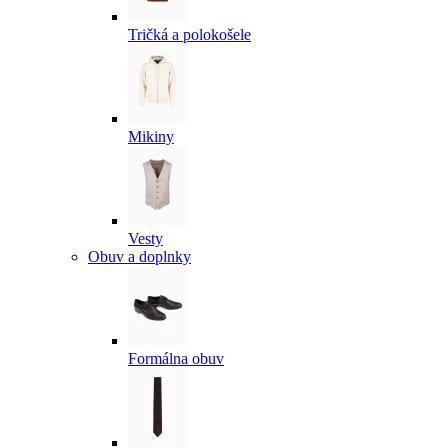
Tričká a polokošele
Mikiny
Vesty
Obuv a doplnky
Formálna obuv