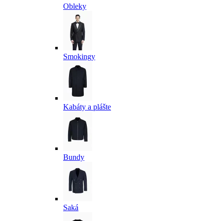
Obleky
Smokingy
Kabáty a plášte
Bundy
Saká