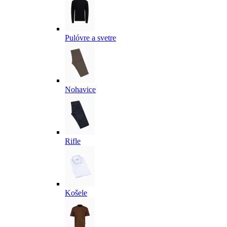
Pulóvre a svetre
Nohavice
Rifle
Košele