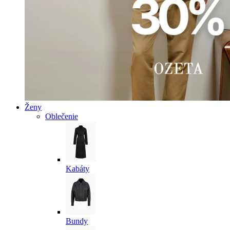
Ženy
Oblečenie
Kabáty
Bundy