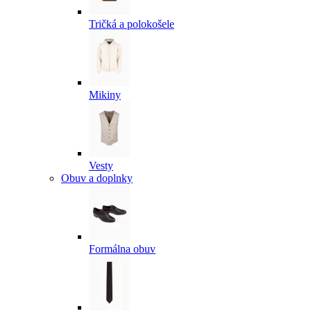
Tričká a polokošele
Mikiny
Vesty
Obuv a doplnky
Formálna obuv