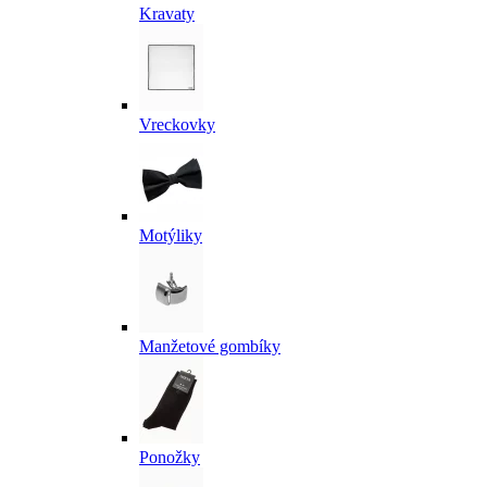
Kravaty
Vreckovky
Motýliky
Manžetové gombíky
Ponožky