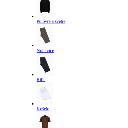
Pulóvre a svetre
Nohavice
Rifle
Košele