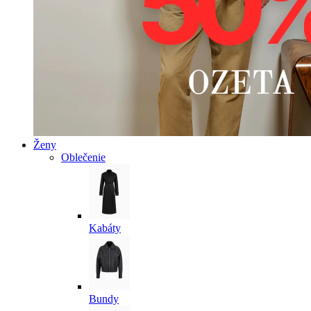
Ženy
Oblečenie
Kabáty
Bundy