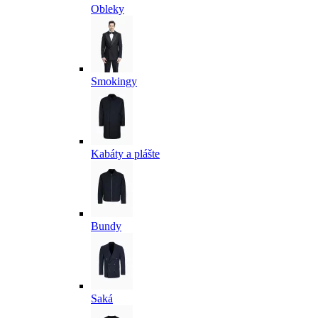
Obleky
Smokingy
Kabáty a plášte
Bundy
Saká