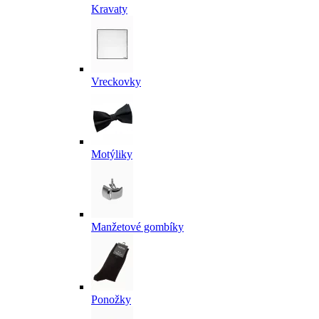
Kravaty
Vreckovky
Motýliky
Manžetové gombíky
Ponožky