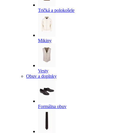
Tričká a polokošele
Mikiny
Vesty
Obuv a doplnky
Formálna obuv