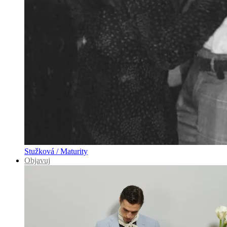
Stužková / Maturity
Objavuj