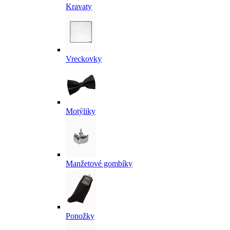
Kravaty
Vreckovky
Motýliky
Manžetové gombíky
Ponožky