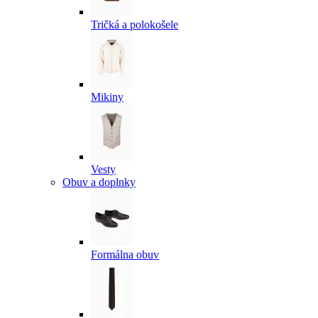
Tričká a polokošele
Mikiny
Vesty
Obuv a doplnky
Formálna obuv