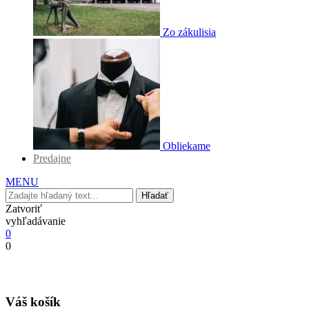
Zo zákulisia
Obliekame
Predajne
MENU
Hľadať
Zatvoriť
vyhľadávanie
0
0
Váš košík