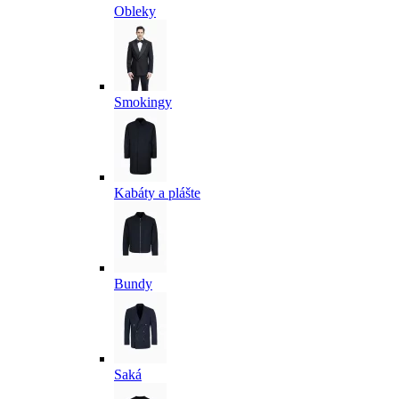
Obleky
Smokingy
Kabáty a plášte
Bundy
Saká