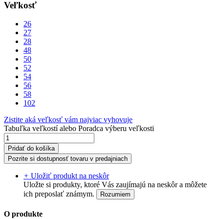
Veľkosť
26
27
28
48
50
52
54
56
58
102
Zistite aká veľkosť vám najviac vyhovuje
Tabuľka veľkostí
alebo
Poradca výberu veľkosti
Pridať do košíka
Pozrite si dostupnosť tovaru v predajniach
+
Uložiť produkt na neskôr
Uložte si produkty, ktoré Vás zaujímajú na neskôr a môžete
ich preposlať známym.
Rozumiem
O produkte