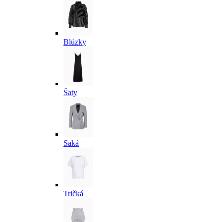
Blúzky
Šaty
Saká
Tričká