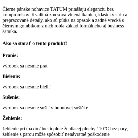
Čierne pánske nohavice TATUM prinášajú eleganciu bez
kompromisov. Kvalitná zmesová vlnená tkanina, klasický strih a
prepracované detaily, ako sú pútka na opasok a zadné vrecká s
čiernym gombíkom z nich robia základ formálneho aj business
šatníka.
Ako sa starať o tento produkt?
Pranie:
výrobok sa nesmie prať
Bielenie:
výrobok sa nesmie bieliť
Sušenie:
výrobok sa nesmie sušiť v bubnovej sušičke
Žehlenie:
žehlenie pri maximálnej teplote žehliacej plochy 110°C bez pary,
žehlenie s parou môže spôsobiť nenávratné poškodenie