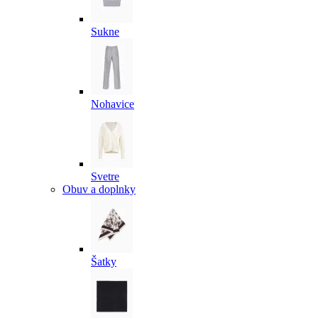
Sukne
Nohavice
Svetre
Obuv a doplnky
Šatky