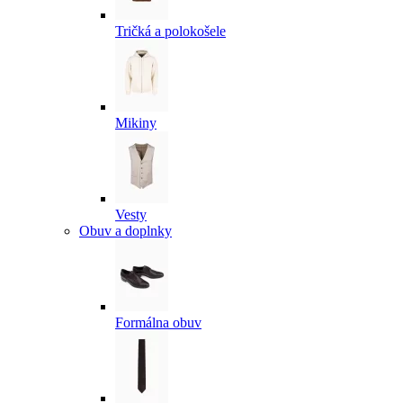
Tričká a polokošele
Mikiny
Vesty
Obuv a doplnky
Formálna obuv