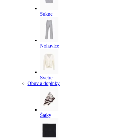
Sukne
Nohavice
Svetre
Obuv a doplnky
Šatky