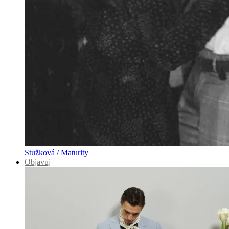
Stužková / Maturity
Objavuj