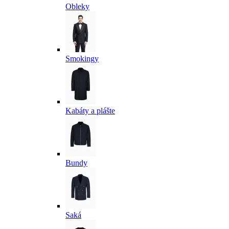
Obleky
Smokingy
Kabáty a plášte
Bundy
Saká