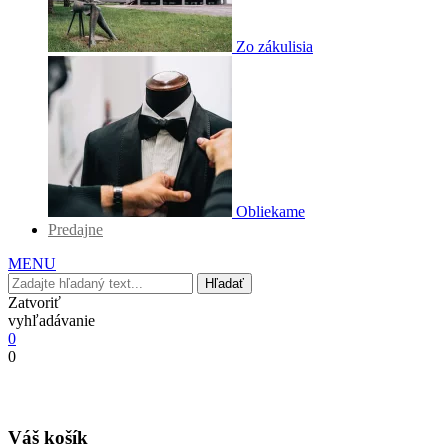
Zo zákulisia
Obliekame
Predajne
MENU
Hľadať
Zatvoriť
vyhľadávanie
0
0
Váš košík