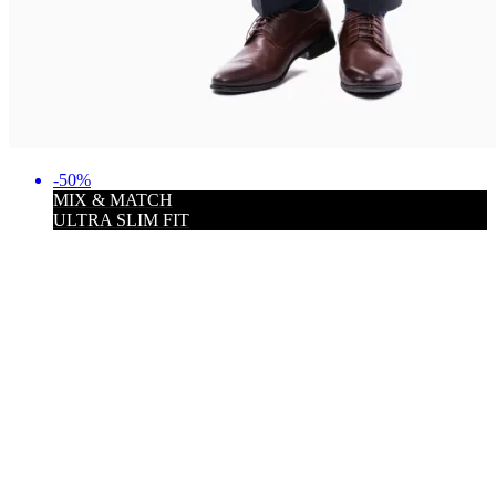
-50%
MIX & MATCH
ULTRA SLIM FIT