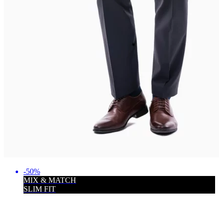
-50%
MIX & MATCH
SLIM FIT