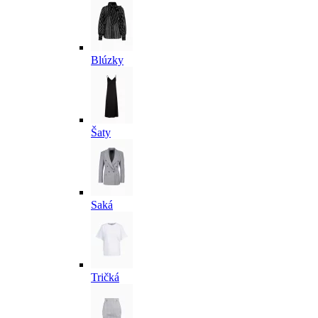
Blúzky
Šaty
Saká
Tričká