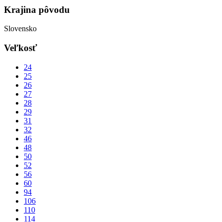
Krajina pôvodu
Slovensko
Veľkosť
24
25
26
27
28
29
31
32
46
48
50
52
56
60
94
106
110
114