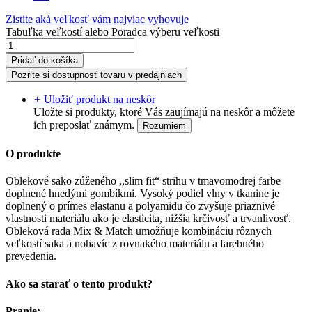
Zistite aká veľkosť vám najviac vyhovuje
Tabuľka veľkostí
alebo
Poradca výberu veľkosti
Pridať do košíka
Pozrite si dostupnosť tovaru v predajniach
+
Uložiť produkt na neskôr
Uložte si produkty, ktoré Vás zaujímajú na neskôr a môžete
ich preposlať známym.
Rozumiem
O produkte
Oblekové sako zúženého ,,slim fit“ strihu v tmavomodrej farbe
doplnené hnedými gombíkmi. Vysoký podiel vlny v tkanine je
doplnený o prímes elastanu a polyamidu čo zvyšuje priaznivé
vlastnosti materiálu ako je elasticita, nižšia krčivosť a trvanlivosť.
Obleková rada Mix & Match umožňuje kombináciu rôznych
veľkostí saka a nohavíc z rovnakého materiálu a farebného
prevedenia.
Ako sa starať o tento produkt?
Pranie: