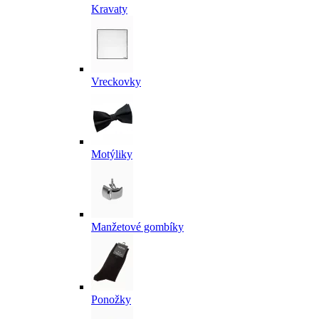
Kravaty
Vreckovky
Motýliky
Manžetové gombíky
Ponožky