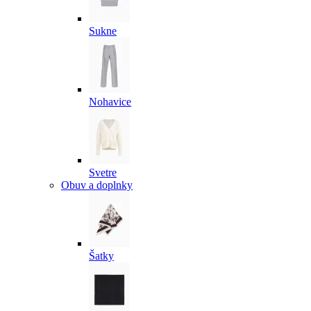
Sukne
Nohavice
Svetre
Obuv a doplnky
Šatky