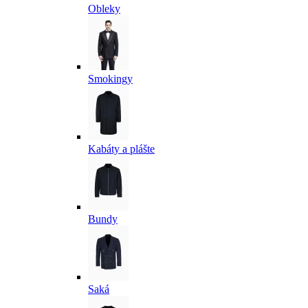
Obleky
Smokingy
Kabáty a plášte
Bundy
Saká