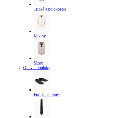
Tričká a polokošele
Mikiny
Vesty
Obuv a doplnky
Formálna obuv