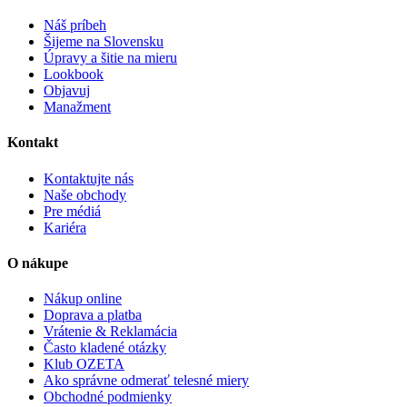
Náš príbeh
Šijeme na Slovensku
Úpravy a šitie na mieru
Lookbook
Objavuj
Manažment
Kontakt
Kontaktujte nás
Naše obchody
Pre médiá
Kariéra
O nákupe
Nákup online
Doprava a platba
Vrátenie & Reklamácia
Často kladené otázky
Klub OZETA
Ako správne odmerať telesné miery
Obchodné podmienky