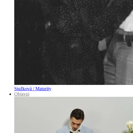
Stužková / Maturity
Objavuj