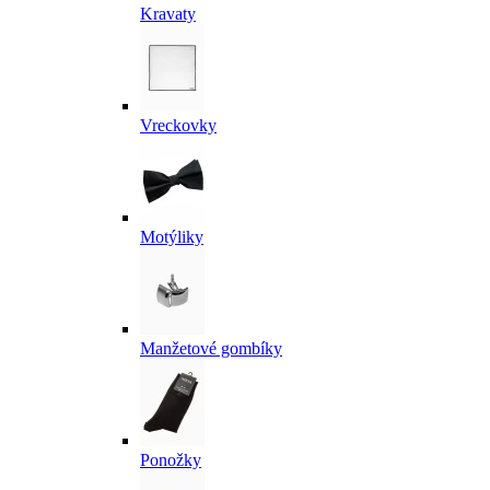
Kravaty
Vreckovky
Motýliky
Manžetové gombíky
Ponožky