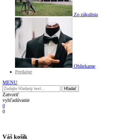
Zo zákulisia
Obliekame
Predajne
MENU
Hľadať
Zatvoriť
vyhľadávanie
0
0
Váš košík