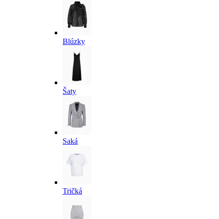
Blúzky
Šaty
Saká
Tričká