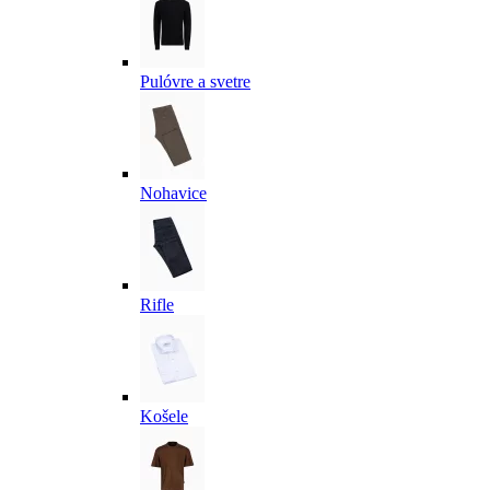
Pulóvre a svetre
Nohavice
Rifle
Košele