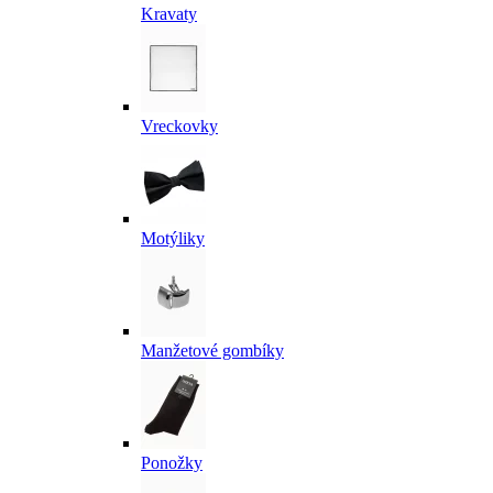
Kravaty
Vreckovky
Motýliky
Manžetové gombíky
Ponožky