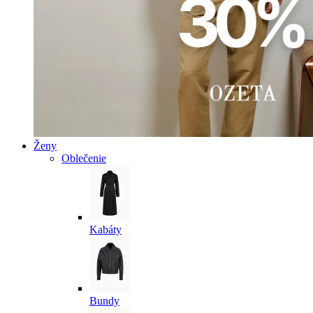
Ženy
Oblečenie
Kabáty
Bundy