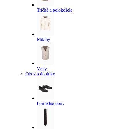
Tričká a polokošele
Mikiny
Vesty
Obuv a doplnky
Formálna obuv