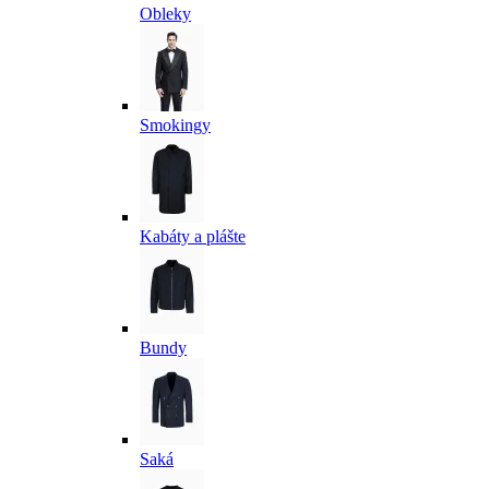
Obleky
Smokingy
Kabáty a plášte
Bundy
Saká