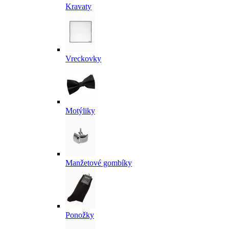
Kravaty
Vreckovky
Motýliky
Manžetové gombíky
Ponožky