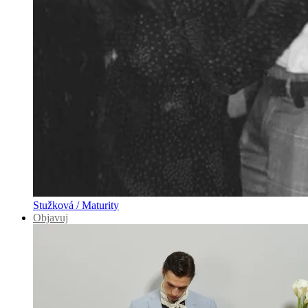
Stužková / Maturity
Objavuj