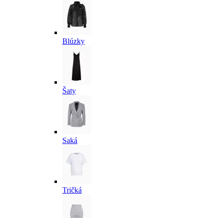
Blúzky
Šaty
Saká
Tričká