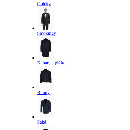
Obleky
Smokingy
Kabáty a plášte
Bundy
Saká