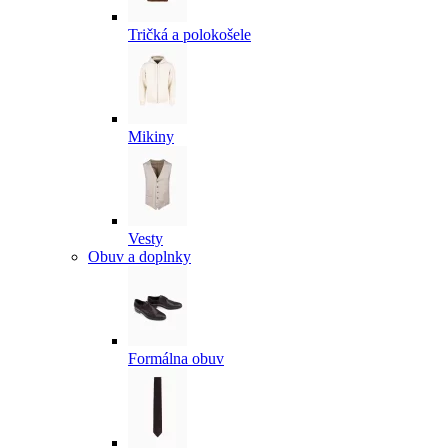
Tričká a polokošele
Mikiny
Vesty
Obuv a doplnky
Formálna obuv