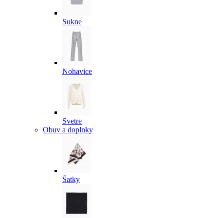
Sukne
Nohavice
Svetre
Obuv a doplnky
Šatky