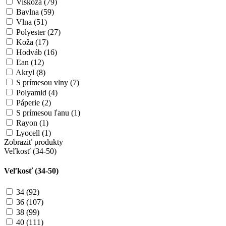
Viskóza (79)
Bavlna (59)
Vlna (51)
Polyester (27)
Koža (17)
Hodváb (16)
Ľan (12)
Akryl (8)
S prímesou vlny (7)
Polyamid (4)
Páperie (2)
S prímesou ľanu (1)
Rayon (1)
Lyocell (1)
Zobraziť produkty
Veľkosť (34-50)
Veľkosť (34-50)
34 (92)
36 (107)
38 (99)
40 (111)