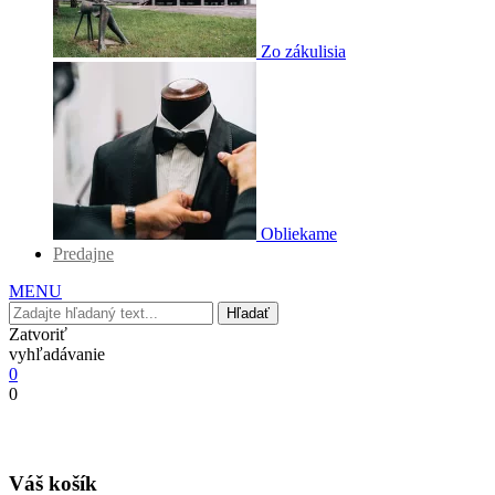
Zo zákulisia
Obliekame
Predajne
MENU
Hľadať
Zatvoriť
vyhľadávanie
0
0
Váš košík