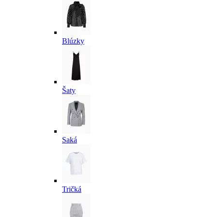
Blúzky
Šaty
Saká
Tričká