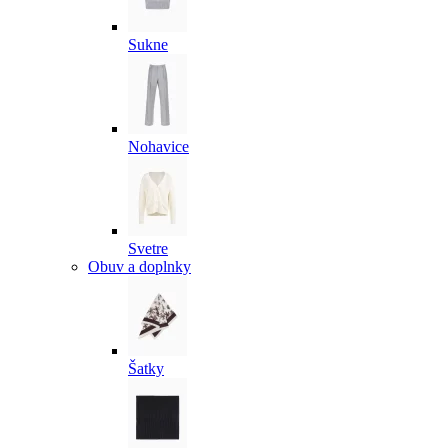
Sukne
Nohavice
Svetre
Obuv a doplnky
Šatky