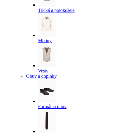
Tričká a polokošele
Mikiny
Vesty
Obuv a doplnky
Formálna obuv