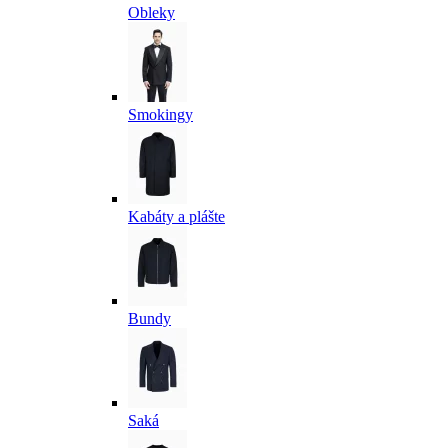
Obleky
Smokingy
Kabáty a plášte
Bundy
Saká