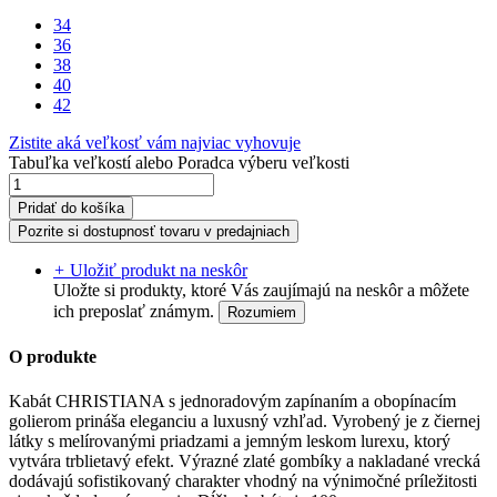
34
36
38
40
42
Zistite aká veľkosť vám najviac vyhovuje
Tabuľka veľkostí
alebo
Poradca výberu veľkosti
Pridať do košíka
Pozrite si dostupnosť tovaru v predajniach
+
Uložiť produkt na neskôr
Uložte si produkty, ktoré Vás zaujímajú na neskôr a môžete
ich preposlať známym.
Rozumiem
O produkte
Kabát CHRISTIANA s jednoradovým zapínaním a obopínacím
golierom prináša eleganciu a luxusný vzhľad. Vyrobený je z čiernej
látky s melírovanými priadzami a jemným leskom lurexu, ktorý
vytvára trblietavý efekt. Výrazné zlaté gombíky a nakladané vrecká
dodávajú sofistikovaný charakter vhodný na výnimočné príležitosti