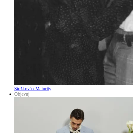
Stužková / Maturity
Objavuj