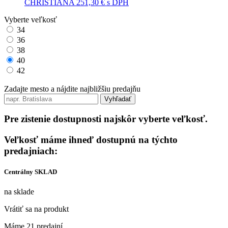
CHRISTIANA
251,30 €
s DPH
Vyberte veľkosť
34
36
38
40
42
Zadajte mesto a nájdite najbližšiu predajňu
Vyhľadať
Pre zistenie dostupnosti najskôr vyberte veľkosť.
Veľkosť máme ihneď dostupnú na týchto
predajniach:
Centrálny SKLAD
na sklade
Vrátiť sa na produkt
Máme 21 predajní