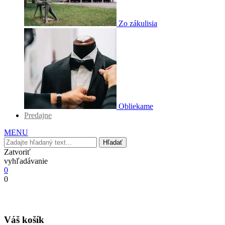
Zo zákulisia
Obliekame
Predajne
MENU
Hľadať
Zatvoriť
vyhľadávanie
0
0
Váš košík