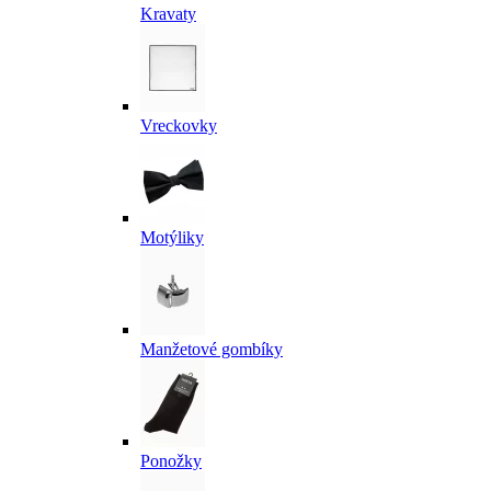
Kravaty
Vreckovky
Motýliky
Manžetové gombíky
Ponožky