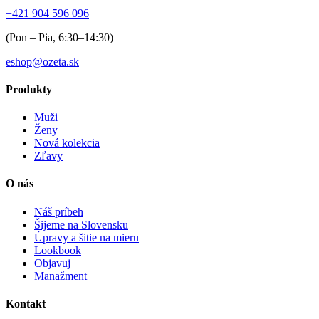
+421 904 596 096
(Pon – Pia, 6:30–14:30)
eshop@ozeta.sk
Produkty
Muži
Ženy
Nová kolekcia
Zľavy
O nás
Náš príbeh
Šijeme na Slovensku
Úpravy a šitie na mieru
Lookbook
Objavuj
Manažment
Kontakt