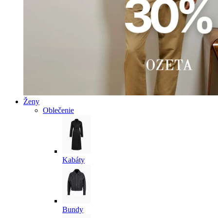
Ženy
Oblečenie
Kabáty
Bundy