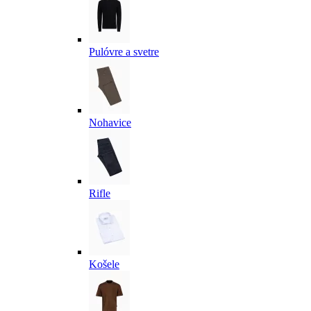
Pulóvre a svetre
Nohavice
Rifle
Košele