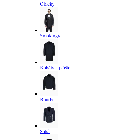
Obleky
Smokingy
Kabáty a plášte
Bundy
Saká