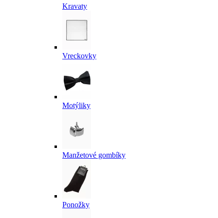
Kravaty
Vreckovky
Motýliky
Manžetové gombíky
Ponožky