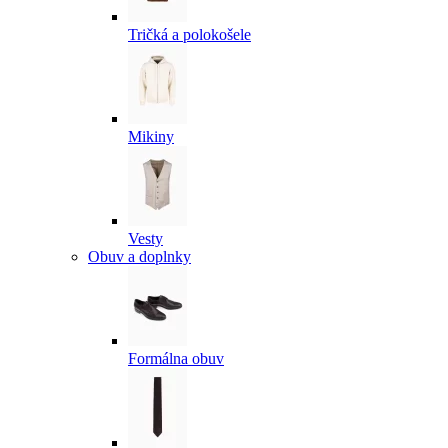
Tričká a polokošele
Mikiny
Vesty
Obuv a doplnky
Formálna obuv