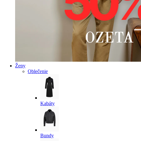
Ženy
Oblečenie
Kabáty
Bundy