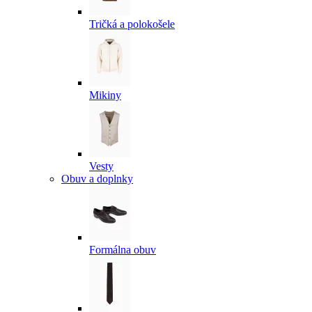
Tričká a polokošele
Mikiny
Vesty
Obuv a doplnky
Formálna obuv