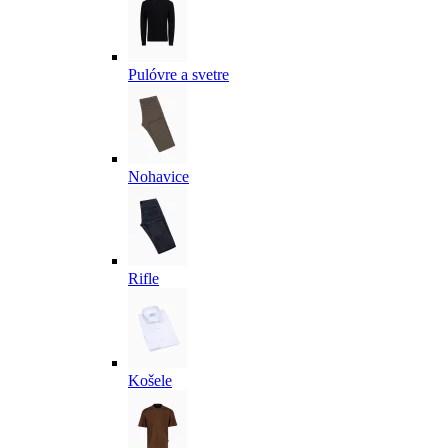
Pulóvre a svetre
Nohavice
Rifle
Košele