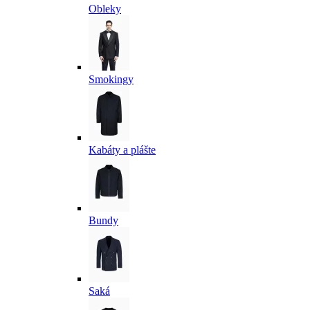
Obleky
Smokingy
Kabáty a plášte
Bundy
Saká