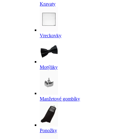
Kravaty
Vreckovky
Motýliky
Manžetové gombíky
Ponožky