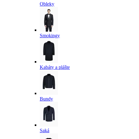
Obleky
Smokingy
Kabáty a plášte
Bundy
Saká