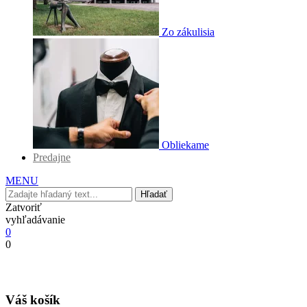
Zo zákulisia
Obliekame
Predajne
MENU
Hľadať
Zatvoriť
vyhľadávanie
0
0
Váš košík