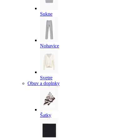
Sukne
Nohavice
Svetre
Obuv a doplnky
Šatky