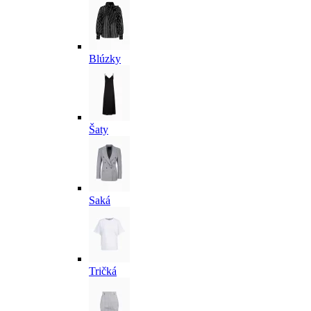
Blúzky
Šaty
Saká
Tričká