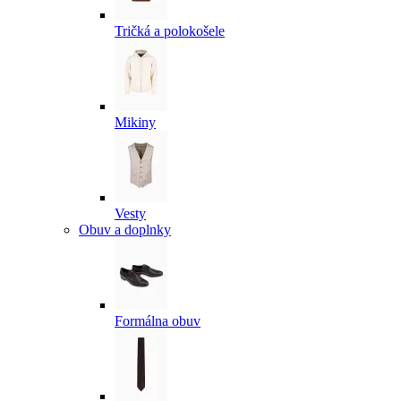
Tričká a polokošele
Mikiny
Vesty
Obuv a doplnky
Formálna obuv