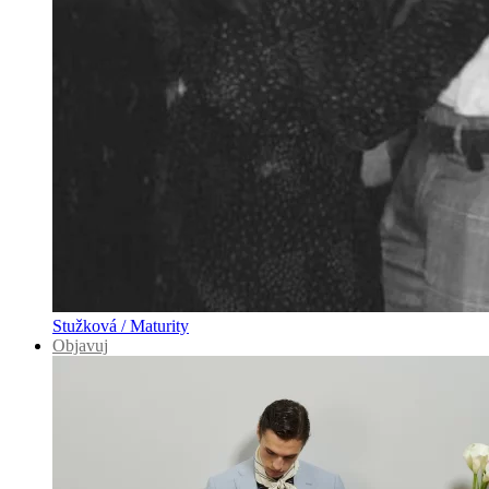
Stužková / Maturity
Objavuj