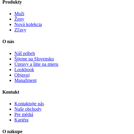
Produkty
Muži
Ženy
Nová kolekcia
Zľavy
O nás
Náš príbeh
Šijeme na Slovensku
Úpravy a šitie na mieru
Lookbook
Objavuj
Manažment
Kontakt
Kontaktujte nás
Naše obchody
Pre médiá
Kariéra
O nákupe