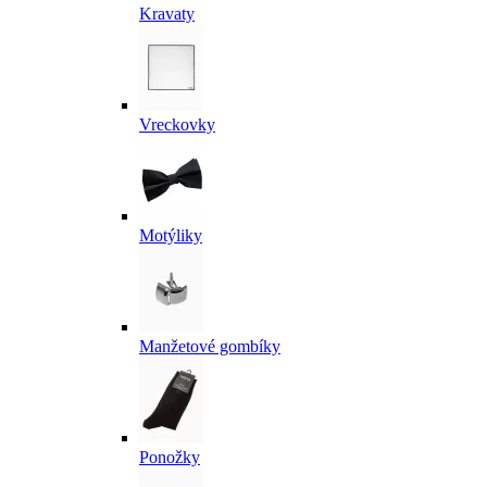
Kravaty
Vreckovky
Motýliky
Manžetové gombíky
Ponožky