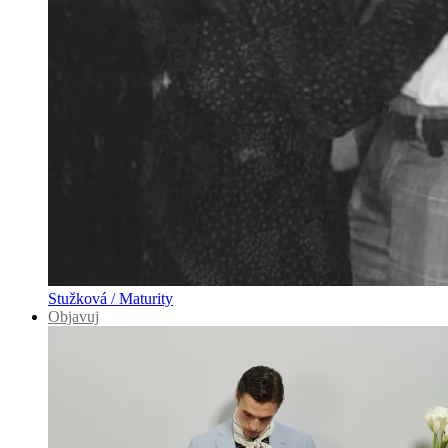
Stužková / Maturity
Objavuj