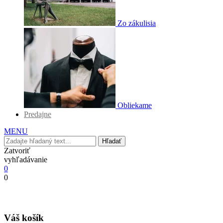
Zo zákulisia
Obliekame
Predajne
MENU
Hľadať
Zatvoriť
vyhľadávanie
0
0
Váš košík