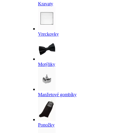
Kravaty
Vreckovky
Motýliky
Manžetové gombíky
Ponožky