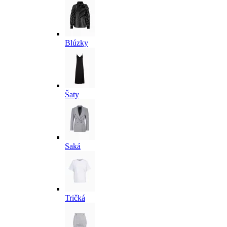
Blúzky
Šaty
Saká
Tričká