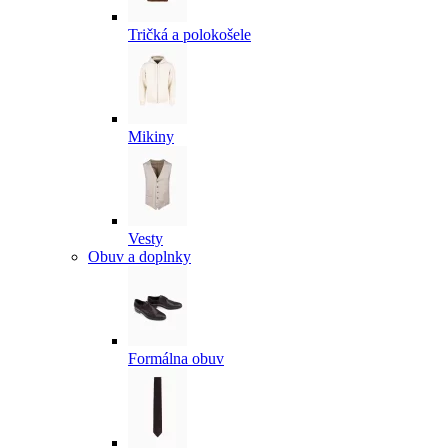
Tričká a polokošele
Mikiny
Vesty
Obuv a doplnky
Formálna obuv