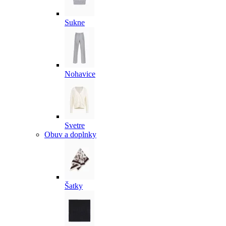
Sukne
Nohavice
Svetre
Obuv a doplnky
Šatky