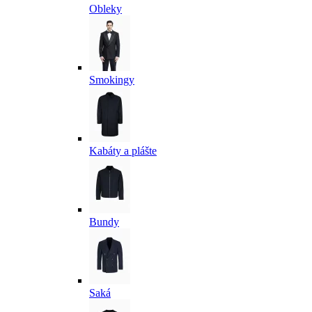
Obleky
Smokingy
Kabáty a plášte
Bundy
Saká