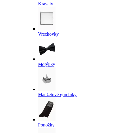
Kravaty
Vreckovky
Motýliky
Manžetové gombíky
Ponožky