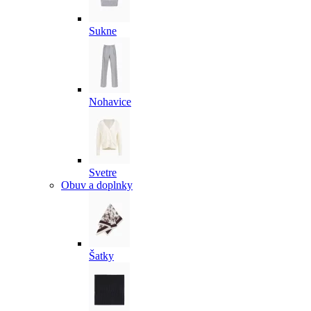
Sukne
Nohavice
Svetre
Obuv a doplnky
Šatky