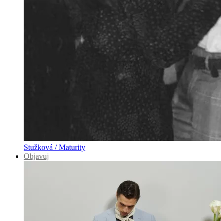
Stužková / Maturity
Objavuj