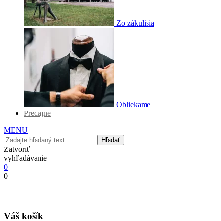
Zo zákulisia
Obliekame
Predajne
MENU
Hľadať
Zatvoriť
vyhľadávanie
0
0
Váš košík