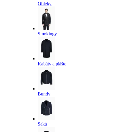
Obleky
Smokingy
Kabáty a plášte
Bundy
Saká