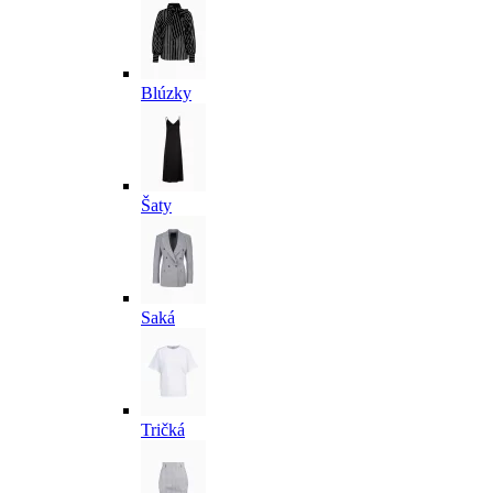
Blúzky
Šaty
Saká
Tričká