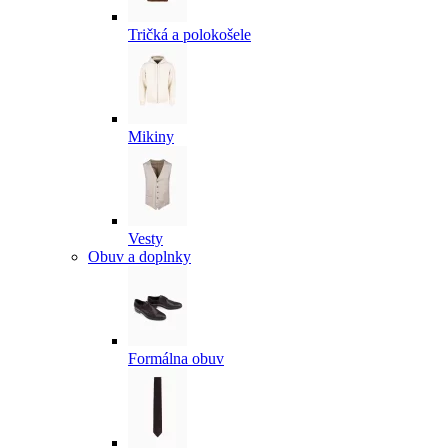
Tričká a polokošele
Mikiny
Vesty
Obuv a doplnky
Formálna obuv