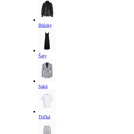
Blúzky
Šaty
Saká
Tričká