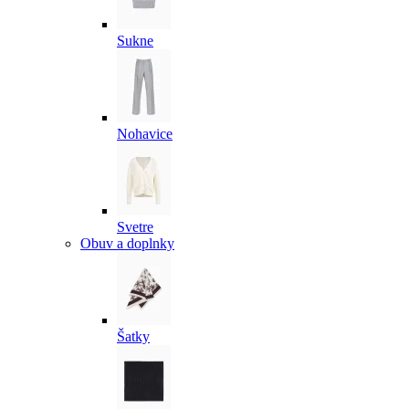
Sukne
Nohavice
Svetre
Obuv a doplnky
Šatky