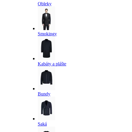
Obleky
Smokingy
Kabáty a plášte
Bundy
Saká