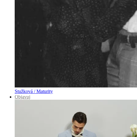
Stužková / Maturity
Objavuj