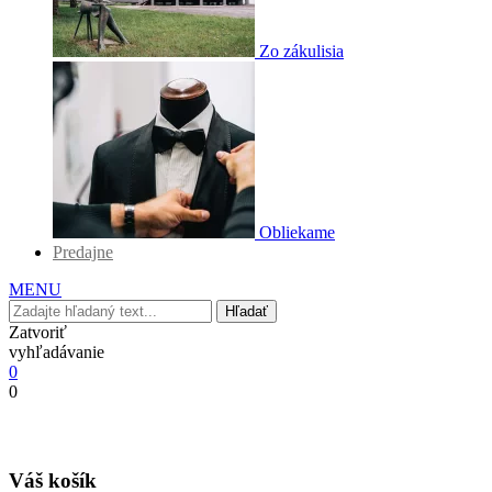
Zo zákulisia
Obliekame
Predajne
MENU
Hľadať
Zatvoriť
vyhľadávanie
0
0
Váš košík