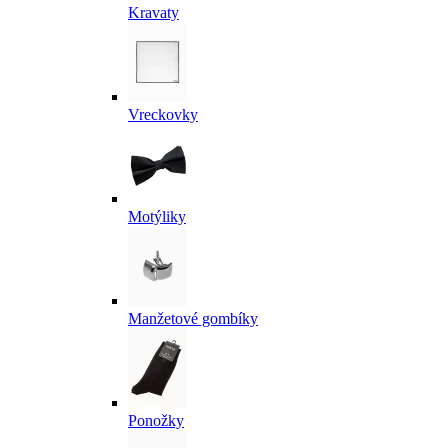
Kravaty
Vreckovky
Motýliky
Manžetové gombíky
Ponožky