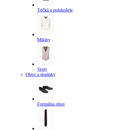
Tričká a polokošele
Mikiny
Vesty
Obuv a doplnky
Formálna obuv