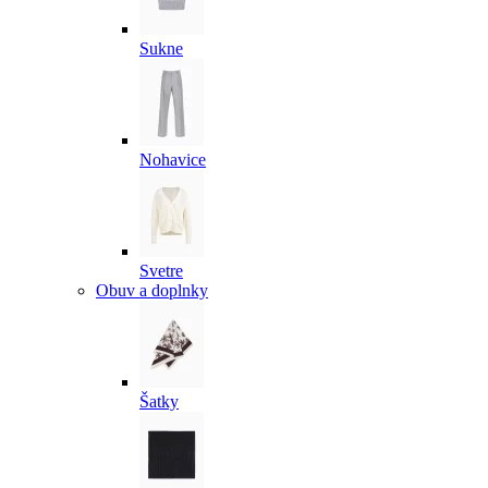
Sukne
Nohavice
Svetre
Obuv a doplnky
Šatky