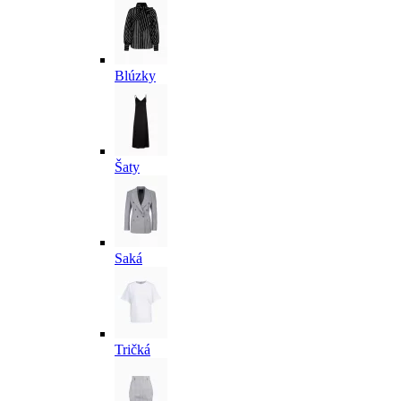
Blúzky
Šaty
Saká
Tričká