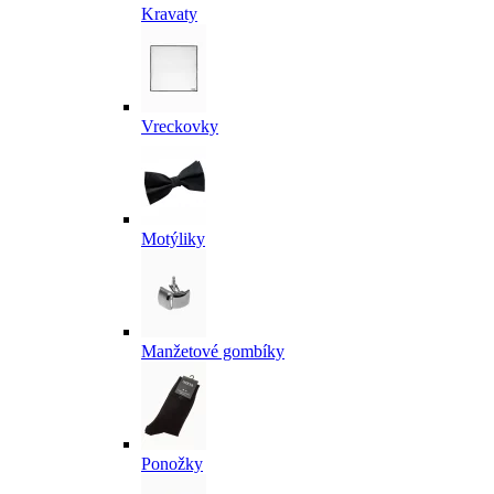
Kravaty
Vreckovky
Motýliky
Manžetové gombíky
Ponožky