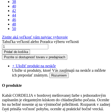
38
40
42
44
46
48
50
Zistite aká veľkosť vám najviac vyhovuje
Tabuľka veľkostí
alebo
Poradca výberu veľkosti
Pridať do košíka
Pozrite si dostupnosť tovaru v predajniach
+
Uložiť produkt na neskôr
Uložte si produkty, ktoré Vás zaujímajú na neskôr a môžete
ich preposlať známym.
Rozumiem
O produkte
Kabát CORDELIA v bordovej melírovanej farbe s jednoradovým
zapínaním je elegantným kúskom do chladnejšieho počasia. Oceníte
ho na bežné nosenie aj na výnimočné príležitosti. Rozparok v zadnej
časti prináša voľnosť pohybu, oceníte aj praktické bočné vrecká.