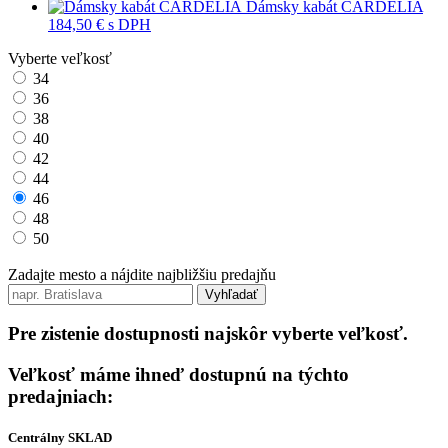
Dámsky kabát CARDELIA
184,50 €
s DPH
Vyberte veľkosť
34
36
38
40
42
44
46
48
50
Zadajte mesto a nájdite najbližšiu predajňu
Vyhľadať
Pre zistenie dostupnosti najskôr vyberte veľkosť.
Veľkosť máme ihneď dostupnú na týchto
predajniach:
Centrálny SKLAD