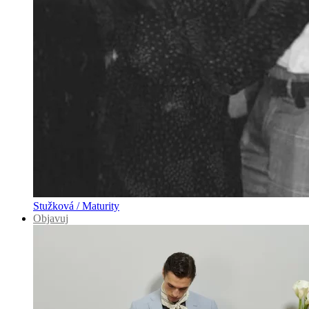
Stužková / Maturity
Objavuj