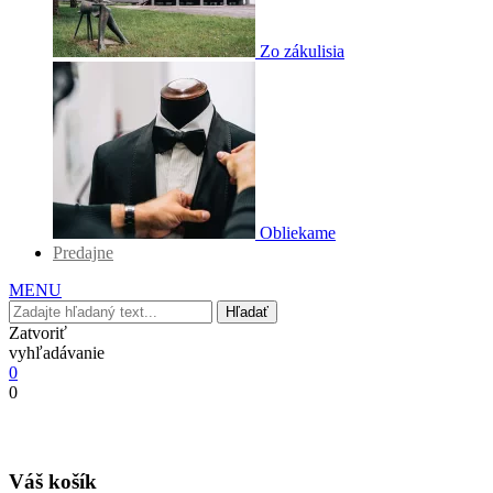
Zo zákulisia
Obliekame
Predajne
MENU
Hľadať
Zatvoriť
vyhľadávanie
0
0
Váš košík