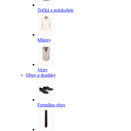
Tričká a polokošele
Mikiny
Vesty
Obuv a doplnky
Formálna obuv