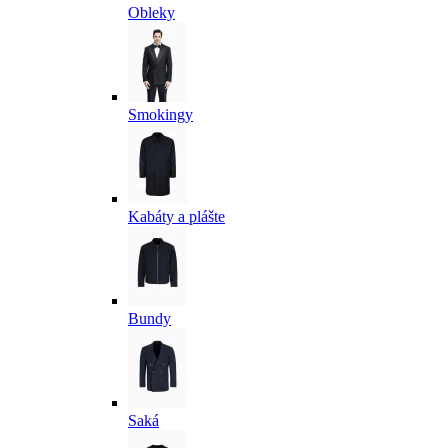
Obleky
Smokingy
Kabáty a plášte
Bundy
Saká