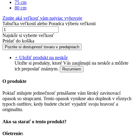
75 cm
80 cm
Zistite aká veľkosť vám najviac vyhovuje
Tabuľka veľkostí
alebo
Poradca výberu veľkosti
Najskôr si vyberte veľkosť
Pridať do košíka
Pozrite si dostupnosť tovaru v predajniach
+
Uložiť produkt na neskôr
Uložte si produkty, ktoré Vás zaujímajú na neskôr a môžete
ich preposlať známym.
Rozumiem
O produkte
Pokiaľ milujete jedinečnosť prinášame vám široký zavinovací
opasok so strapcami. Tento opasok vynikne ako doplnok v rôznych
typoch outfitov, kedy budete chcieť vyjadriť svoju hravosť a
originalitu.
Ako sa starať o tento produkt?
Ošetrenie: