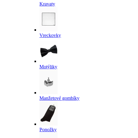
Kravaty
Vreckovky
Motýliky
Manžetové gombíky
Ponožky