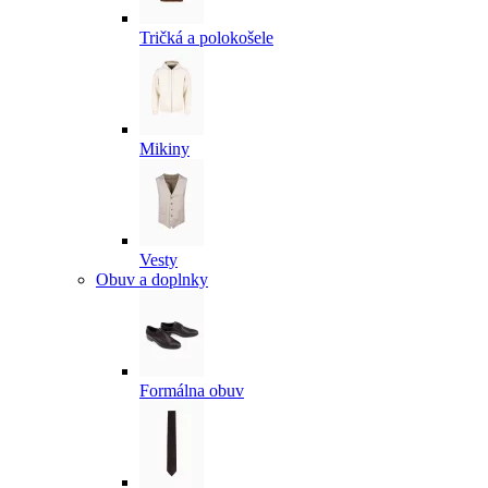
Tričká a polokošele
Mikiny
Vesty
Obuv a doplnky
Formálna obuv