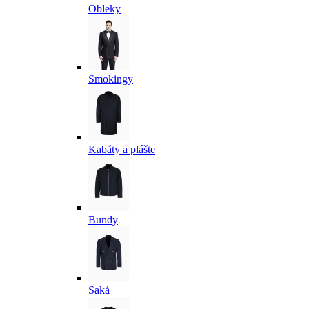
Obleky
Smokingy
Kabáty a plášte
Bundy
Saká