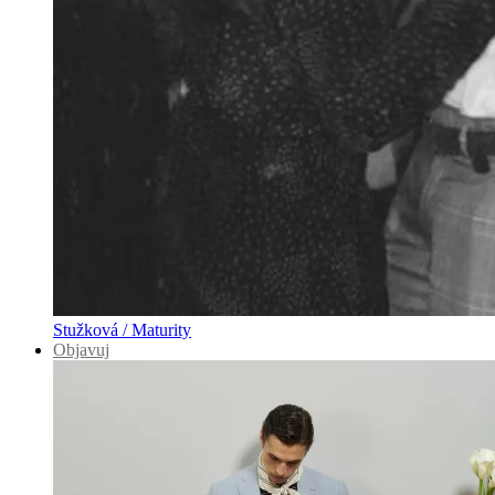
Stužková / Maturity
Objavuj