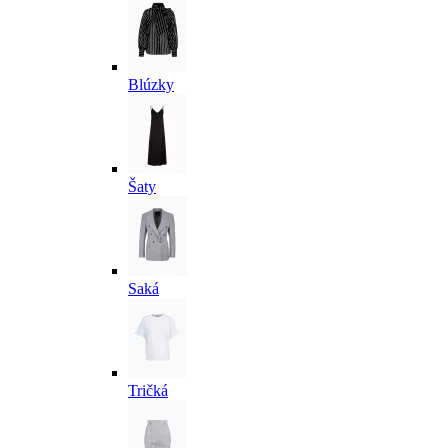
Blúzky
Šaty
Saká
Tričká