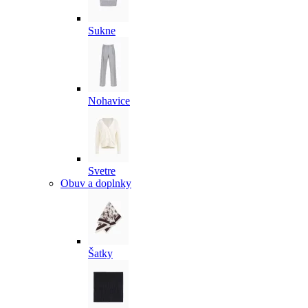
Sukne
Nohavice
Svetre
Obuv a doplnky
Šatky