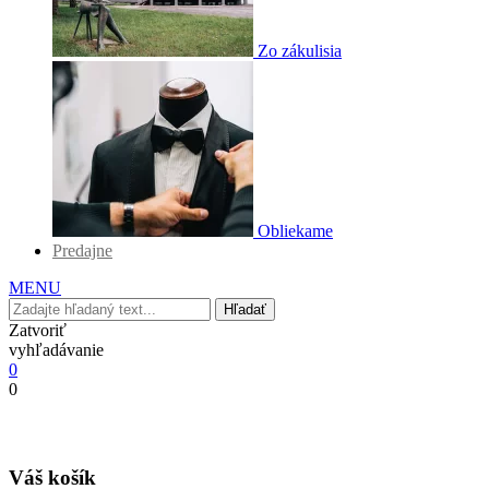
Zo zákulisia
Obliekame
Predajne
MENU
Hľadať
Zatvoriť
vyhľadávanie
0
0
Váš košík