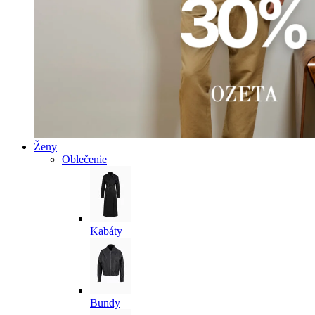
Ženy
Oblečenie
Kabáty
Bundy