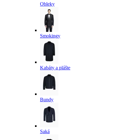
Obleky
Smokingy
Kabáty a plášte
Bundy
Saká