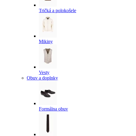
Tričká a polokošele
Mikiny
Vesty
Obuv a doplnky
Formálna obuv