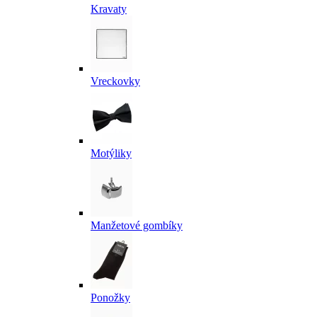
Kravaty
Vreckovky
Motýliky
Manžetové gombíky
Ponožky