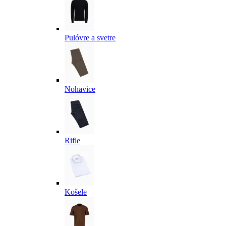
Pulóvre a svetre
Nohavice
Rifle
Košele