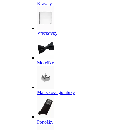
Kravaty
Vreckovky
Motýliky
Manžetové gombíky
Ponožky