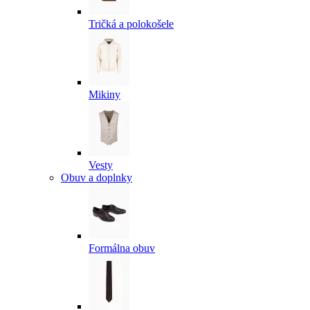
Tričká a polokošele
Mikiny
Vesty
Obuv a doplnky
Formálna obuv