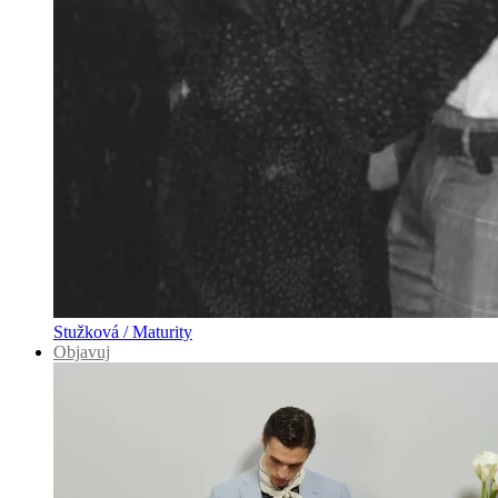
Stužková / Maturity
Objavuj