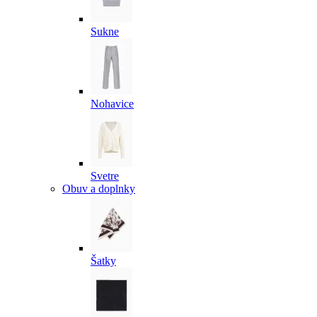
Sukne
Nohavice
Svetre
Obuv a doplnky
Šatky