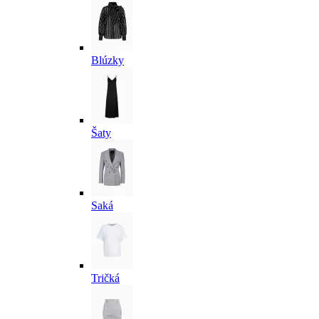
Blúzky
Šaty
Saká
Tričká