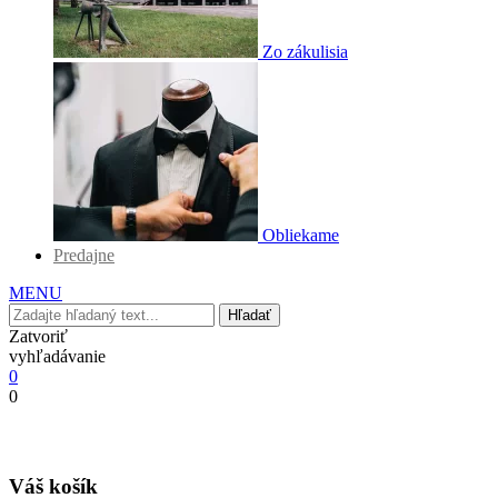
Zo zákulisia
Obliekame
Predajne
MENU
Hľadať
Zatvoriť
vyhľadávanie
0
0
Váš košík