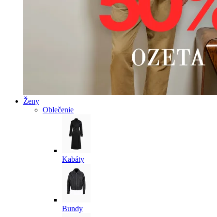
Ženy
Oblečenie
Kabáty
Bundy