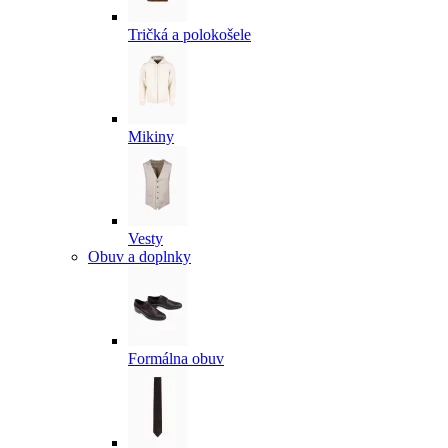
Tričká a polokošele
Mikiny
Vesty
Obuv a doplnky
Formálna obuv