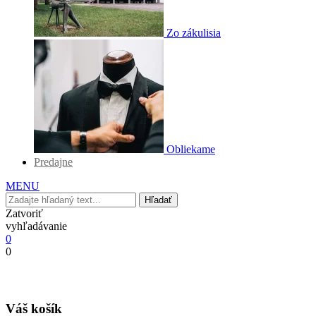
Zo zákulisia
Obliekame
Predajne
MENU
Hľadať
Zatvoriť
vyhľadávanie
0
0
Váš košík