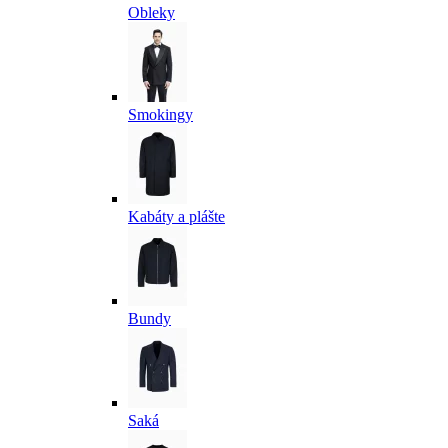
Obleky
Smokingy
Kabáty a plášte
Bundy
Saká