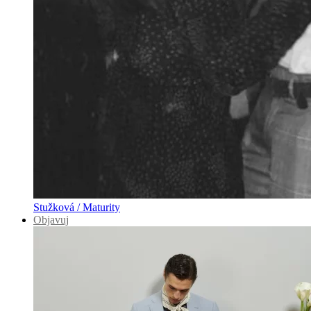
Stužková / Maturity
Objavuj