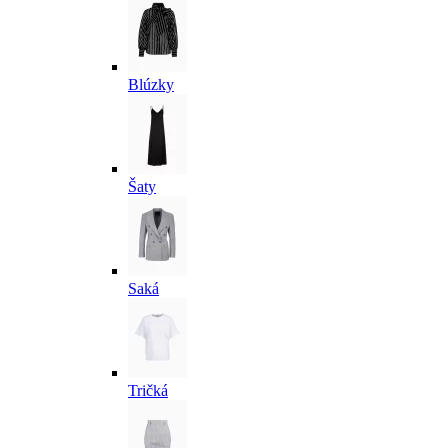
Blúzky
Šaty
Saká
Tričká