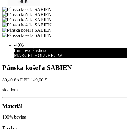
-40%
Limitovaná edícia
MARCEL HOLUBEC W
Pánska košeľa SABIEN
89,40 €
s DPH
149,00 €
skladom
Materiál
100% bavlna
Farba