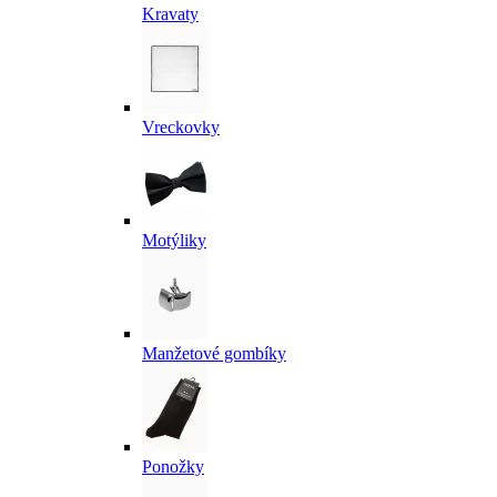
Kravaty
Vreckovky
Motýliky
Manžetové gombíky
Ponožky