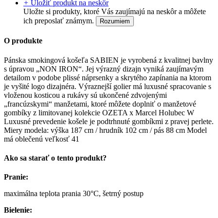
+
Uložiť produkt na neskôr
Uložte si produkty, ktoré Vás zaujímajú na neskôr a môžete
ich preposlať známym.
Rozumiem
O produkte
Pánska smokingová košeľa SABIEN je vyrobená z kvalitnej bavlny
s úpravou „NON IRON“. Jej výrazný dizajn vyniká zaujímavým
detailom v podobe plissé náprsenky a skrytého zapínania na ktorom
je vyšité logo dizajnéra. Výraznejší golier má luxusné spracovanie s
vloženou kosticou a rukávy sú ukončené zdvojenými
„francúzskymi“ manžetami, ktoré môžete doplniť o manžetové
gombíky z limitovanej kolekcie OZETA x Marcel Holubec W
Luxusné prevedenie košele je podtrhnuté gombíkmi z pravej perlete.
Miery modela: výška 187 cm / hrudník 102 cm / pás 88 cm Model
má oblečenú veľkosť 41
Ako sa starať o tento produkt?
Pranie:
maximálna teplota prania 30°C, šetrný postup
Bielenie: