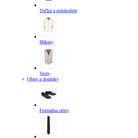
Tričká a polokošele
Mikiny
Vesty
Obuv a doplnky
Formálna obuv