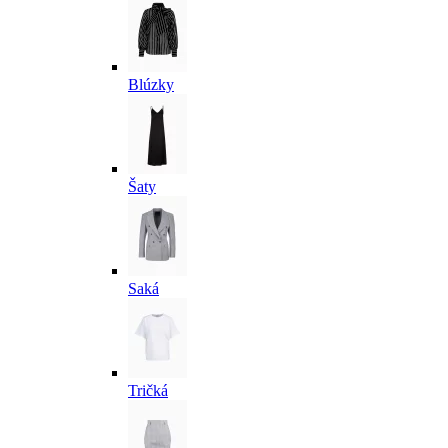
Blúzky
Šaty
Saká
Tričká