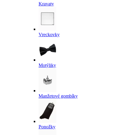
Kravaty
Vreckovky
Motýliky
Manžetové gombíky
Ponožky