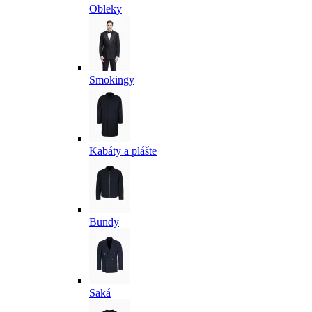
Obleky
Smokingy
Kabáty a plášte
Bundy
Saká