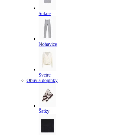
Sukne
Nohavice
Svetre
Obuv a doplnky
Šatky