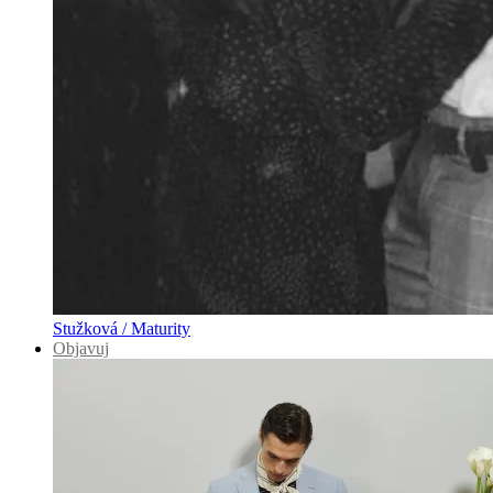
Stužková / Maturity
Objavuj