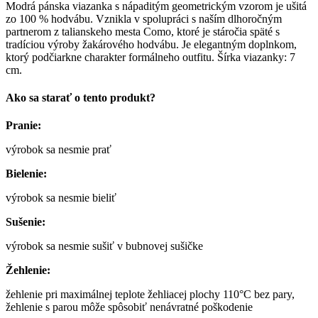
Modrá pánska viazanka s nápaditým geometrickým vzorom je ušitá
zo 100 % hodvábu. Vznikla v spolupráci s naším dlhoročným
partnerom z talianskeho mesta Como, ktoré je stáročia späté s
tradíciou výroby žakárového hodvábu. Je elegantným doplnkom,
ktorý podčiarkne charakter formálneho outfitu. Šírka viazanky: 7
cm.
Ako sa starať o tento produkt?
Pranie:
výrobok sa nesmie prať
Bielenie:
výrobok sa nesmie bieliť
Sušenie:
výrobok sa nesmie sušiť v bubnovej sušičke
Žehlenie:
žehlenie pri maximálnej teplote žehliacej plochy 110°C bez pary,
žehlenie s parou môže spôsobiť nenávratné poškodenie