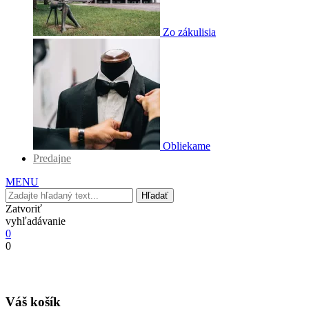
Zo zákulisia
Obliekame
Predajne
MENU
Hľadať
Zatvoriť
vyhľadávanie
0
0
Váš košík