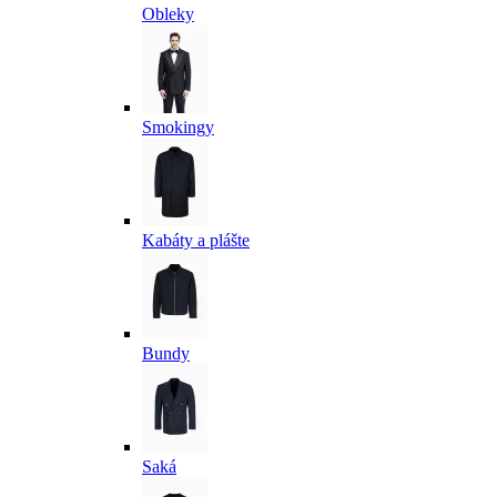
Obleky
Smokingy
Kabáty a plášte
Bundy
Saká