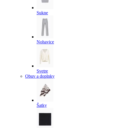
Sukne
Nohavice
Svetre
Obuv a doplnky
Šatky