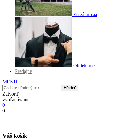
Zo zákulisia
Obliekame
Predajne
MENU
Hľadať
Zatvoriť
vyhľadávanie
0
0
Váš košík