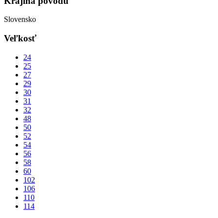
Krajina pôvodu
Slovensko
Veľkosť
24
25
27
29
30
31
32
48
50
52
54
56
58
60
102
106
110
114