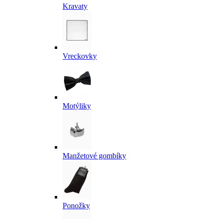
Kravaty
Vreckovky
Motýliky
Manžetové gombíky
Ponožky