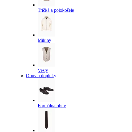
Tričká a polokošele
Mikiny
Vesty
Obuv a doplnky
Formálna obuv