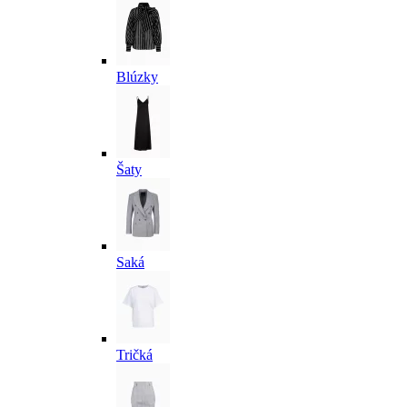
Blúzky
Šaty
Saká
Tričká