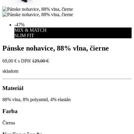
-47%
MIX & MATCH
SLIM FIT
Pánske nohavice, 88% vlna, čierne
69,00 €
s DPH
129,00 €
skladom
Materiál
88% vlna, 8% polyamid, 4% elastán
Farba
Čierna