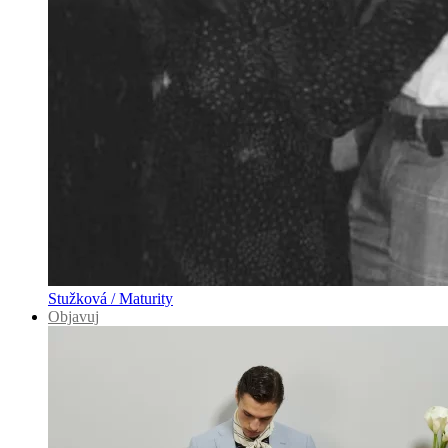
Stužková / Maturity
Objavuj