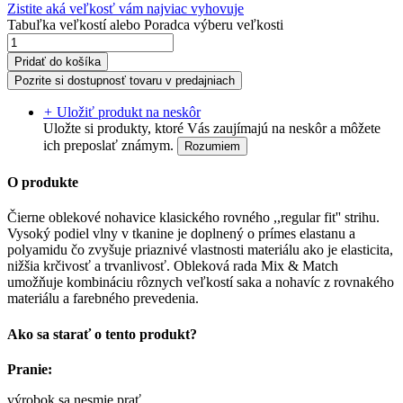
Zistite aká veľkosť vám najviac vyhovuje
Tabuľka veľkostí
alebo
Poradca výberu veľkosti
Pridať do košíka
Pozrite si dostupnosť tovaru v predajniach
+
Uložiť produkt na neskôr
Uložte si produkty, ktoré Vás zaujímajú na neskôr a môžete
ich preposlať známym.
Rozumiem
O produkte
Čierne oblekové nohavice klasického rovného ,,regular fit'' strihu.
Vysoký podiel vlny v tkanine je doplnený o prímes elastanu a
polyamidu čo zvyšuje priaznivé vlastnosti materiálu ako je elasticita,
nižšia krčivosť a trvanlivosť. Obleková rada Mix & Match
umožňuje kombináciu rôznych veľkostí saka a nohavíc z rovnakého
materiálu a farebného prevedenia.
Ako sa starať o tento produkt?
Pranie:
výrobok sa nesmie prať