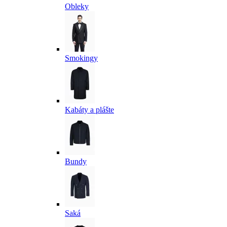
Obleky
Smokingy
Kabáty a plášte
Bundy
Saká