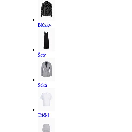
Blúzky
Šaty
Saká
Tričká