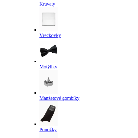
Kravaty
Vreckovky
Motýliky
Manžetové gombíky
Ponožky