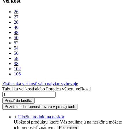
Veľkosť
26
27
28
46
48
50
52
54
56
58
98
102
106
Zistite aká veľkosť vám najviac vyhovuje
Tabuľka veľkostí
alebo
Poradca výberu veľkosti
Pridať do košíka
Pozrite si dostupnosť tovaru v predajniach
+
Uložiť produkt na neskôr
Uložte si produkty, ktoré Vás zaujímajú na neskôr a môžete
ich preposlať známym.
Rozumiem