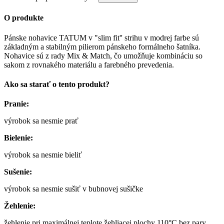
O produkte
Pánske nohavice TATUM v "slim fit'' strihu v modrej farbe sú
základným a stabilným pilierom pánskeho formálneho šatníka.
Nohavice sú z rady Mix & Match, čo umožňuje kombináciu so
sakom z rovnakého materiálu a farebného prevedenia.
Ako sa starať o tento produkt?
Pranie:
výrobok sa nesmie prať
Bielenie:
výrobok sa nesmie bieliť
Sušenie:
výrobok sa nesmie sušiť v bubnovej sušičke
Žehlenie:
žehlenie pri maximálnej teplote žehliacej plochy 110°C bez pary,