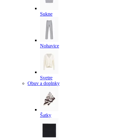
Sukne
Nohavice
Svetre
Obuv a doplnky
Šatky