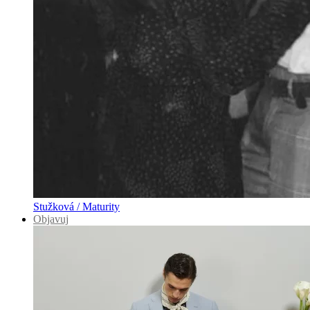
Stužková / Maturity
Objavuj