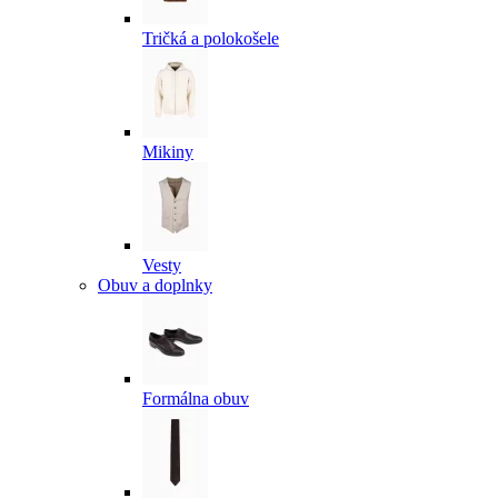
Tričká a polokošele
Mikiny
Vesty
Obuv a doplnky
Formálna obuv