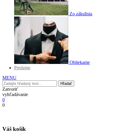
Zo zákulisia
Obliekame
Predajne
MENU
Hľadať
Zatvoriť
vyhľadávanie
0
0
Váš košík