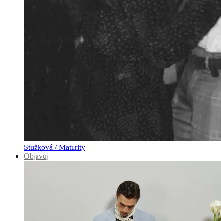
Stužková / Maturity
Objavuj