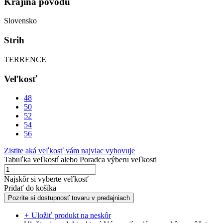
Krajina pôvodu
Slovensko
Strih
TERRENCE
Veľkosť
48
50
52
54
56
Zistite aká veľkosť vám najviac vyhovuje
Tabuľka veľkostí
alebo
Poradca výberu veľkosti
Najskôr si vyberte veľkosť
Pridať do košíka
Pozrite si dostupnosť tovaru v predajniach
+
Uložiť produkt na neskôr