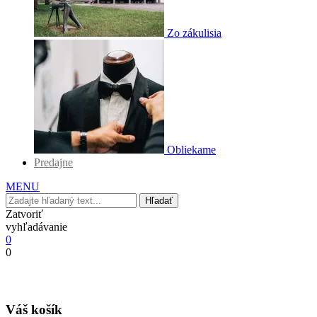
Zo zákulisia
Obliekame
Predajne
MENU
Hľadať
Zatvoriť
vyhľadávanie
0
0
Váš košík