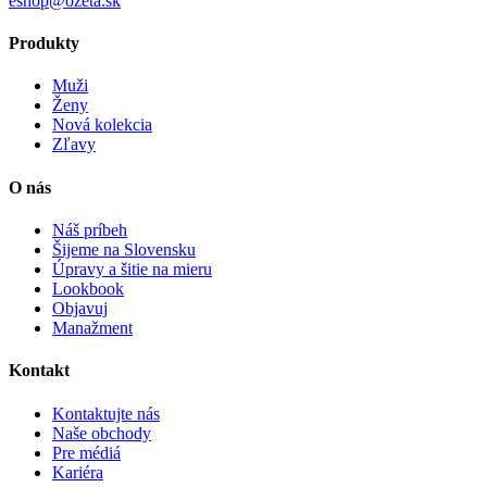
eshop@ozeta.sk
Produkty
Muži
Ženy
Nová kolekcia
Zľavy
O nás
Náš príbeh
Šijeme na Slovensku
Úpravy a šitie na mieru
Lookbook
Objavuj
Manažment
Kontakt
Kontaktujte nás
Naše obchody
Pre médiá
Kariéra