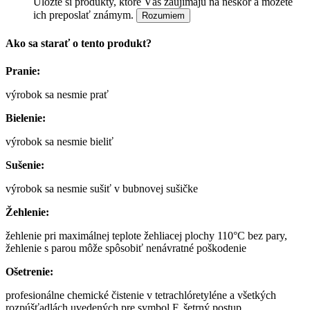
Uložte si produkty, ktoré Vás zaujímajú na neskôr a môžete
ich preposlať známym.
Rozumiem
Ako sa starať o tento produkt?
Pranie:
výrobok sa nesmie prať
Bielenie:
výrobok sa nesmie bieliť
Sušenie:
výrobok sa nesmie sušiť v bubnovej sušičke
Žehlenie:
žehlenie pri maximálnej teplote žehliacej plochy 110°C bez pary,
žehlenie s parou môže spôsobiť nenávratné poškodenie
Ošetrenie:
profesionálne chemické čistenie v tetrachlóretyléne a všetkých
rozpúšťadlách uvedených pre symbol F, šetrný postup