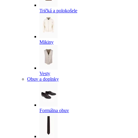
Tričká a polokošele
Mikiny
Vesty
Obuv a doplnky
Formálna obuv