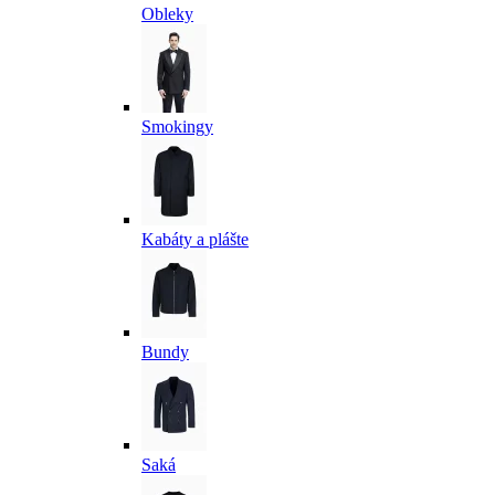
Obleky
Smokingy
Kabáty a plášte
Bundy
Saká