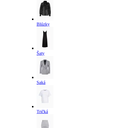
Blúzky
Šaty
Saká
Tričká