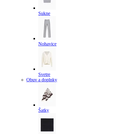
Sukne
Nohavice
Svetre
Obuv a doplnky
Šatky