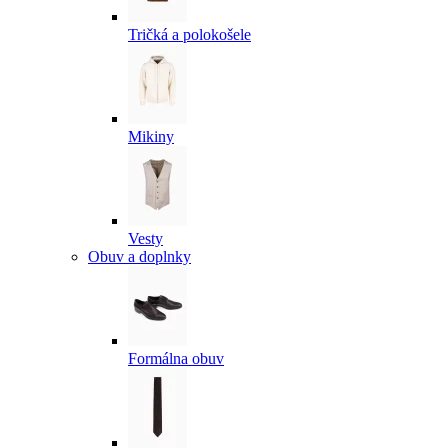
Tričká a polokošele
Mikiny
Vesty
Obuv a doplnky
Formálna obuv