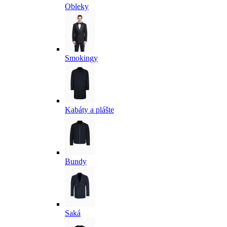
Obleky
Smokingy
Kabáty a plášte
Bundy
Saká