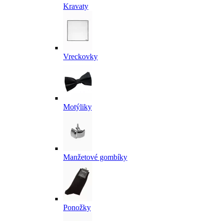
Kravaty
Vreckovky
Motýliky
Manžetové gombíky
Ponožky