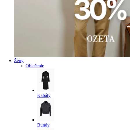
Ženy
Oblečenie
Kabáty
Bundy