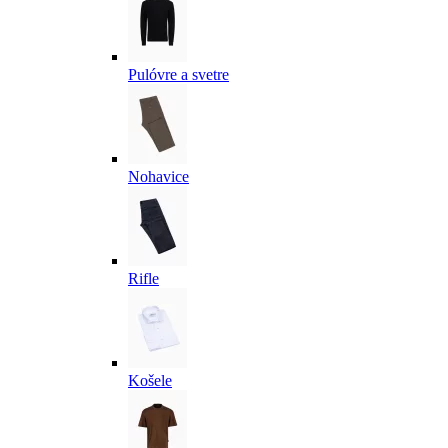
Pulóvre a svetre
Nohavice
Rifle
Košele