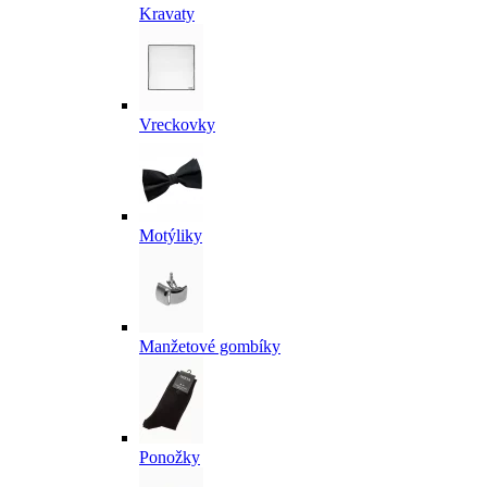
Kravaty
Vreckovky
Motýliky
Manžetové gombíky
Ponožky