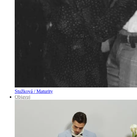
Stužková / Maturity
Objavuj