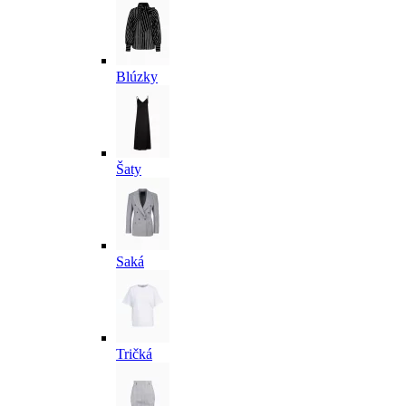
Blúzky
Šaty
Saká
Tričká