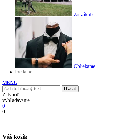
Zo zákulisia
Obliekame
Predajne
MENU
Hľadať
Zatvoriť
vyhľadávanie
0
0
Váš košík