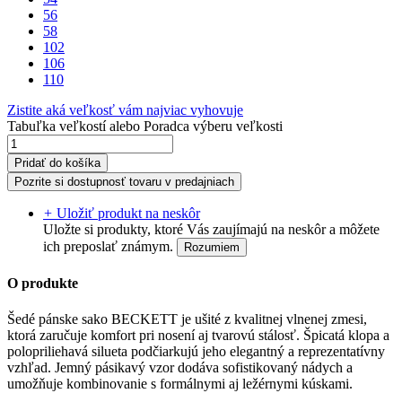
56
58
102
106
110
Zistite aká veľkosť vám najviac vyhovuje
Tabuľka veľkostí
alebo
Poradca výberu veľkosti
Pridať do košíka
Pozrite si dostupnosť tovaru v predajniach
+
Uložiť produkt na neskôr
Uložte si produkty, ktoré Vás zaujímajú na neskôr a môžete
ich preposlať známym.
Rozumiem
O produkte
Šedé pánske sako BECKETT je ušité z kvalitnej vlnenej zmesi,
ktorá zaručuje komfort pri nosení aj tvarovú stálosť. Špicatá klopa a
polopriliehavá silueta podčiarkujú jeho elegantný a reprezentatívny
vzhľad. Jemný pásikavý vzor dodáva sofistikovaný nádych a
umožňuje kombinovanie s formálnymi aj ležérnymi kúskami.