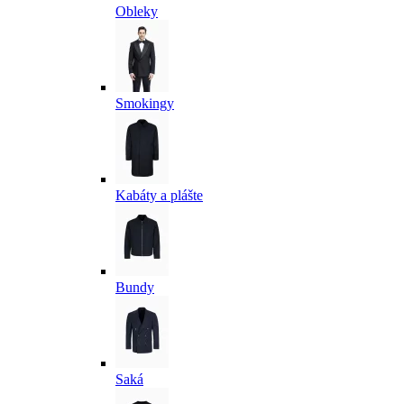
Obleky
Smokingy
Kabáty a plášte
Bundy
Saká