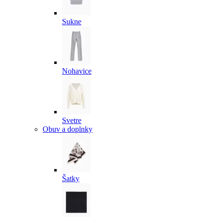
Sukne
Nohavice
Svetre
Obuv a doplnky
Šatky