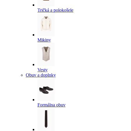
Tričká a polokošele
Mikiny
Vesty
Obuv a doplnky
Formálna obuv