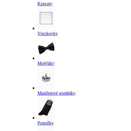
Kravaty
Vreckovky
Motýliky
Manžetové gombíky
Ponožky