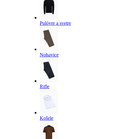
Pulóvre a svetre
Nohavice
Rifle
Košele