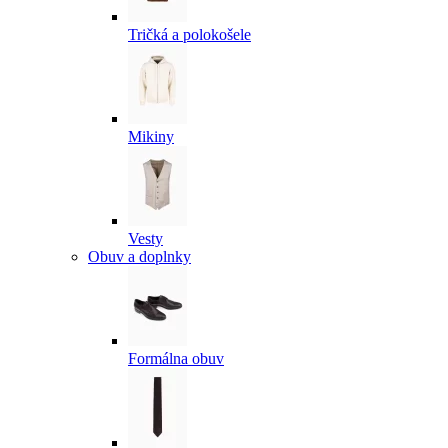
Tričká a polokošele
Mikiny
Vesty
Obuv a doplnky
Formálna obuv