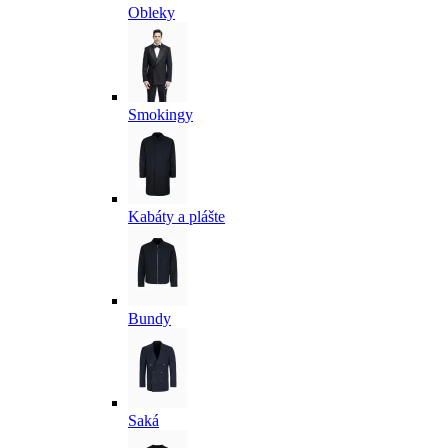
Obleky
Smokingy
Kabáty a plášte
Bundy
Saká