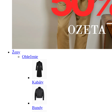
Ženy
Oblečenie
Kabáty
Bundy