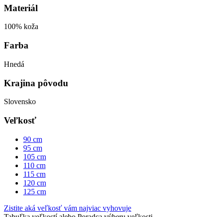
Materiál
100% koža
Farba
Hnedá
Krajina pôvodu
Slovensko
Veľkosť
90 cm
95 cm
105 cm
110 cm
115 cm
120 cm
125 cm
Zistite aká veľkosť vám najviac vyhovuje
Tabuľka veľkostí
alebo
Poradca výberu veľkosti