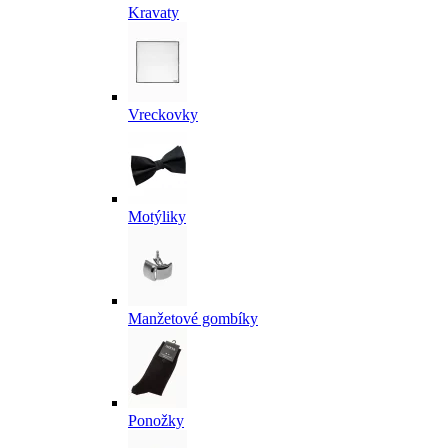
Kravaty
Vreckovky
Motýliky
Manžetové gombíky
Ponožky