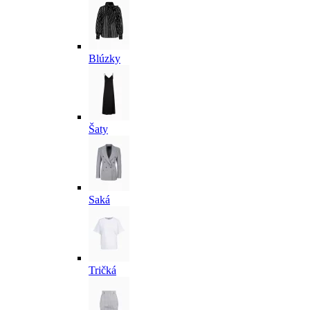
Blúzky
Šaty
Saká
Tričká