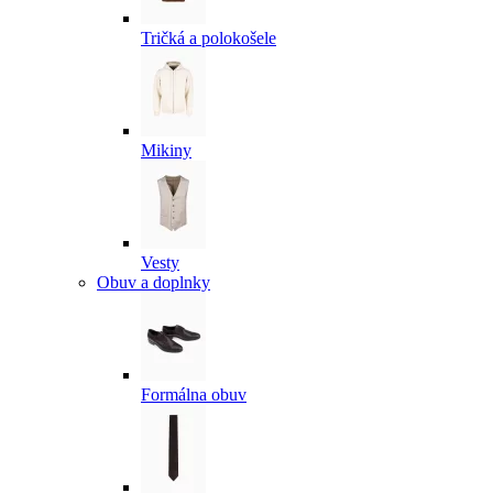
Tričká a polokošele
Mikiny
Vesty
Obuv a doplnky
Formálna obuv