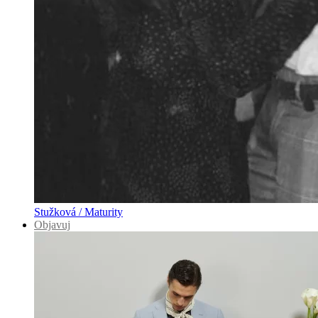
Stužková / Maturity
Objavuj