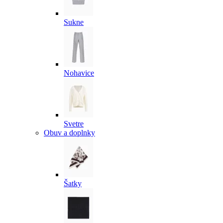
Sukne
Nohavice
Svetre
Obuv a doplnky
Šatky