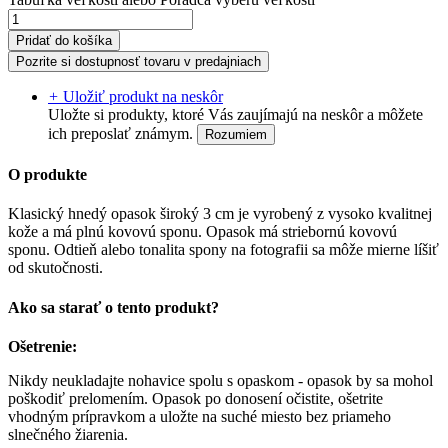
Pridať do košíka
Pozrite si dostupnosť tovaru v predajniach
+
Uložiť produkt na neskôr
Uložte si produkty, ktoré Vás zaujímajú na neskôr a môžete
ich preposlať známym.
Rozumiem
O produkte
Klasický hnedý opasok široký 3 cm je vyrobený z vysoko kvalitnej
kože a má plnú kovovú sponu. Opasok má striebornú kovovú
sponu. Odtieň alebo tonalita spony na fotografii sa môže mierne líšiť
od skutočnosti.
Ako sa starať o tento produkt?
Ošetrenie:
Nikdy neukladajte nohavice spolu s opaskom - opasok by sa mohol
poškodiť prelomením. Opasok po donosení očistite, ošetrite
vhodným prípravkom a uložte na suché miesto bez priameho
slnečného žiarenia.