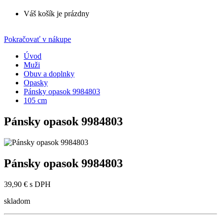
Váš košík je prázdny
Pokračovať v nákupe
Úvod
Muži
Obuv a doplnky
Opasky
Pánsky opasok 9984803
105 cm
Pánsky opasok 9984803
Pánsky opasok 9984803
39,90 €
s DPH
skladom