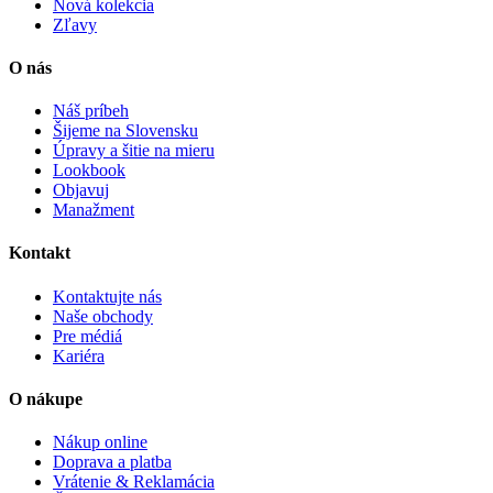
Nová kolekcia
Zľavy
O nás
Náš príbeh
Šijeme na Slovensku
Úpravy a šitie na mieru
Lookbook
Objavuj
Manažment
Kontakt
Kontaktujte nás
Naše obchody
Pre médiá
Kariéra
O nákupe
Nákup online
Doprava a platba
Vrátenie & Reklamácia