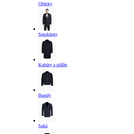
Obleky
Smokingy
Kabáty a plášte
Bundy
Saká