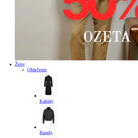
Ženy
Oblečenie
Kabáty
Bundy