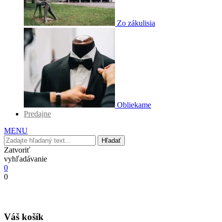
Zo zákulisia
Obliekame
Predajne
MENU
Hľadať
Zatvoriť
vyhľadávanie
0
0
Váš košík