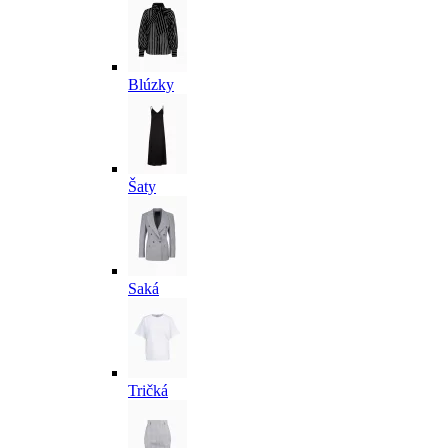
Blúzky
Šaty
Saká
Tričká