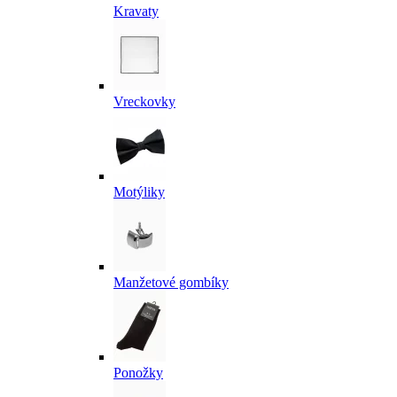
Kravaty
Vreckovky
Motýliky
Manžetové gombíky
Ponožky