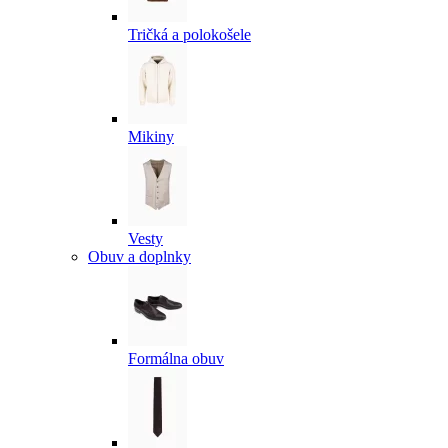
Tričká a polokošele
Mikiny
Vesty
Obuv a doplnky
Formálna obuv