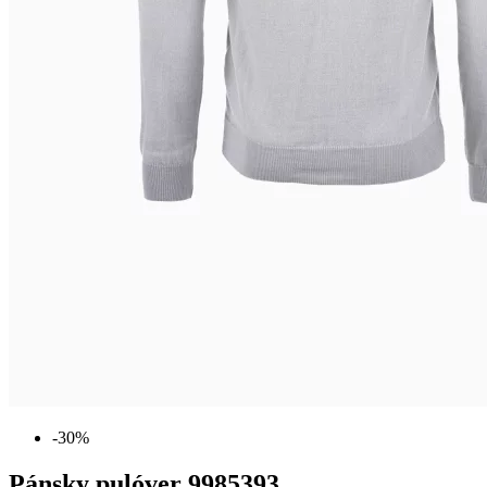
-30%
Pánsky pulóver 9985393