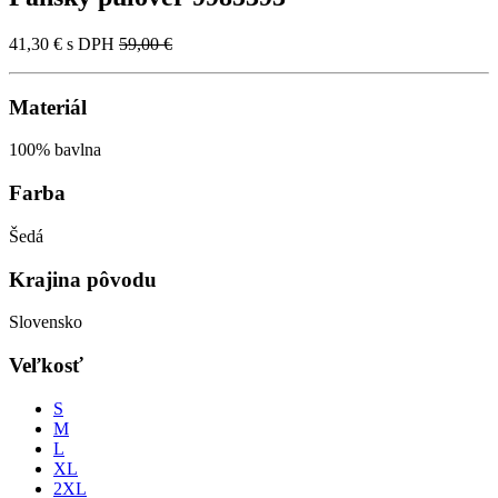
41,30 €
s DPH
59,00 €
Materiál
100% bavlna
Farba
Šedá
Krajina pôvodu
Slovensko
Veľkosť
S
M
L
XL
2XL