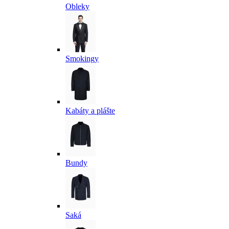
Obleky
Smokingy
Kabáty a plášte
Bundy
Saká