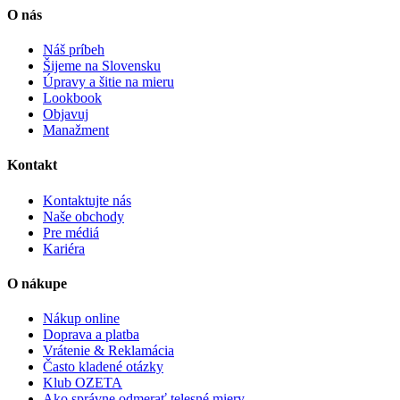
O nás
Náš príbeh
Šijeme na Slovensku
Úpravy a šitie na mieru
Lookbook
Objavuj
Manažment
Kontakt
Kontaktujte nás
Naše obchody
Pre médiá
Kariéra
O nákupe
Nákup online
Doprava a platba
Vrátenie & Reklamácia
Často kladené otázky
Klub OZETA
Ako správne odmerať telesné miery