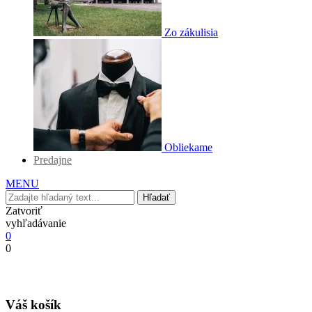
Zo zákulisia
Obliekame
Predajne
MENU
Hľadať
Zatvoriť
vyhľadávanie
0
0
Váš košík