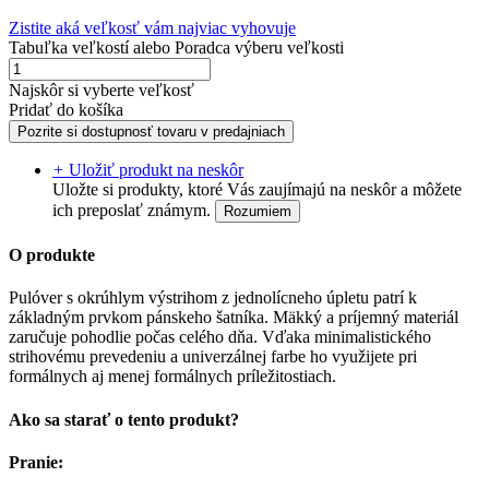
Zistite aká veľkosť vám najviac vyhovuje
Tabuľka veľkostí
alebo
Poradca výberu veľkosti
Najskôr si vyberte veľkosť
Pridať do košíka
Pozrite si dostupnosť tovaru v predajniach
+
Uložiť produkt na neskôr
Uložte si produkty, ktoré Vás zaujímajú na neskôr a môžete
ich preposlať známym.
Rozumiem
O produkte
Pulóver s okrúhlym výstrihom z jednolícneho úpletu patrí k
základným prvkom pánskeho šatníka. Mäkký a príjemný materiál
zaručuje pohodlie počas celého dňa. Vďaka minimalistického
strihovému prevedeniu a univerzálnej farbe ho využijete pri
formálnych aj menej formálnych príležitostiach.
Ako sa starať o tento produkt?
Pranie: