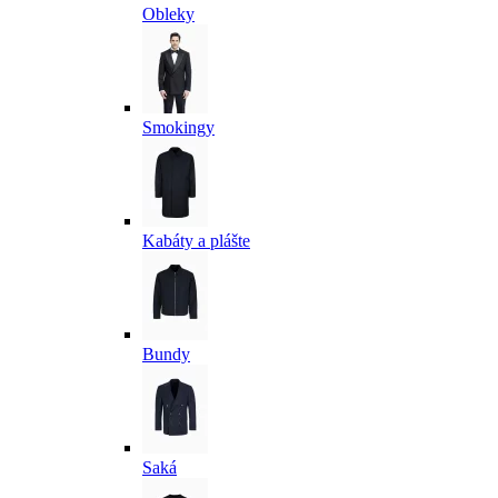
Obleky
Smokingy
Kabáty a plášte
Bundy
Saká