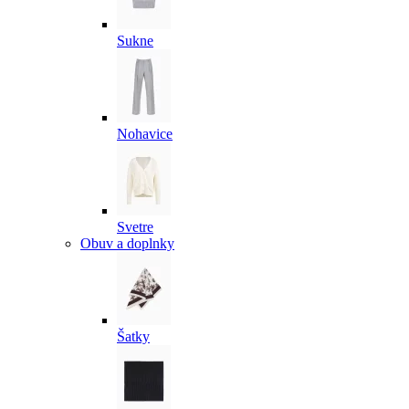
Sukne
Nohavice
Svetre
Obuv a doplnky
Šatky