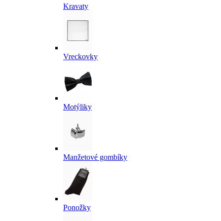
Kravaty
Vreckovky
Motýliky
Manžetové gombíky
Ponožky