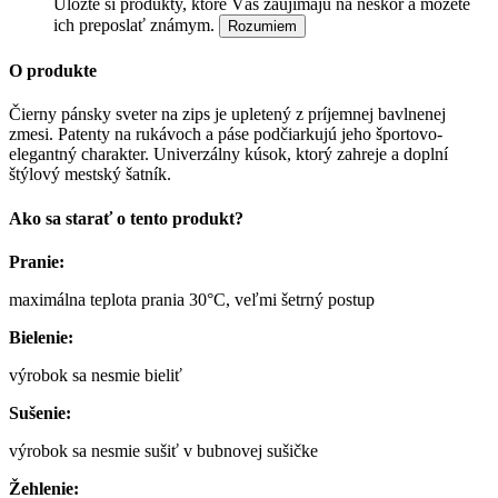
Uložte si produkty, ktoré Vás zaujímajú na neskôr a môžete
ich preposlať známym.
Rozumiem
O produkte
Čierny pánsky sveter na zips je upletený z príjemnej bavlnenej
zmesi. Patenty na rukávoch a páse podčiarkujú jeho športovo-
elegantný charakter. Univerzálny kúsok, ktorý zahreje a doplní
štýlový mestský šatník.
Ako sa starať o tento produkt?
Pranie:
maximálna teplota prania 30°C, veľmi šetrný postup
Bielenie:
výrobok sa nesmie bieliť
Sušenie:
výrobok sa nesmie sušiť v bubnovej sušičke
Žehlenie: