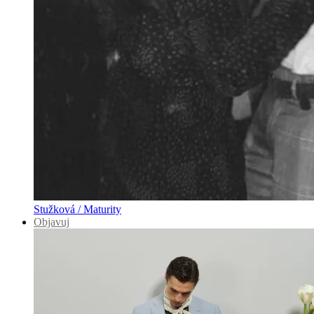
Stužková / Maturity
Objavuj