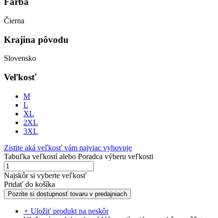
Farba
Čierna
Krajina pôvodu
Slovensko
Veľkosť
M
L
XL
2XL
3XL
Zistite aká veľkosť vám najviac vyhovuje
Tabuľka veľkostí
alebo
Poradca výberu veľkosti
Najskôr si vyberte veľkosť
Pridať do košíka
Pozrite si dostupnosť tovaru v predajniach
+
Uložiť produkt na neskôr