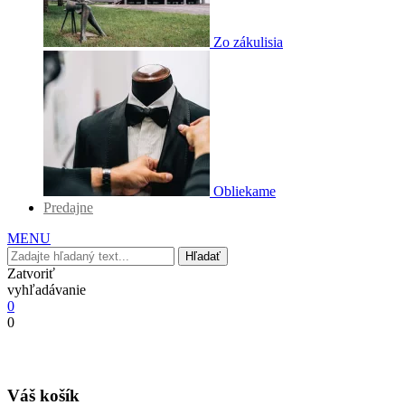
Zo zákulisia
Obliekame
Predajne
MENU
Hľadať
Zatvoriť
vyhľadávanie
0
0
Váš košík