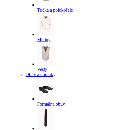
Tričká a polokošele
Mikiny
Vesty
Obuv a doplnky
Formálna obuv