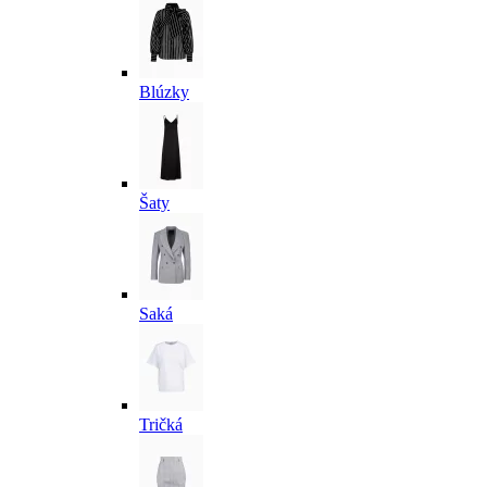
Blúzky
Šaty
Saká
Tričká