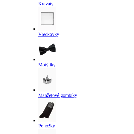
Kravaty
Vreckovky
Motýliky
Manžetové gombíky
Ponožky