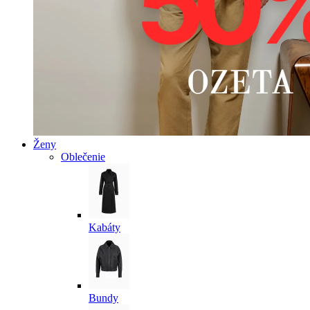
Ženy
Oblečenie
Kabáty
Bundy