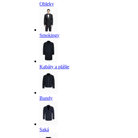
Obleky
Smokingy
Kabáty a plášte
Bundy
Saká