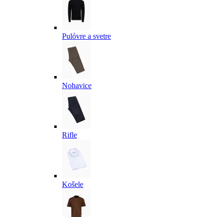
Pulóvre a svetre
Nohavice
Rifle
Košele