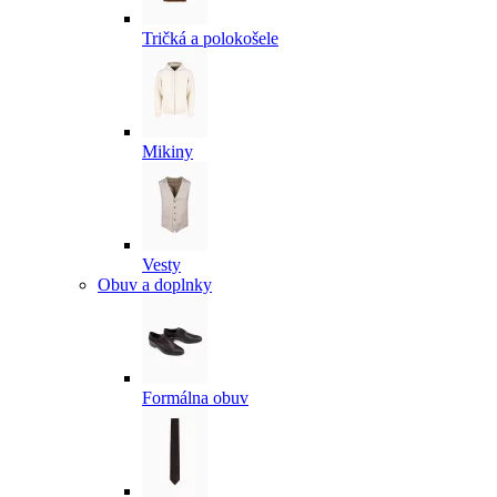
Tričká a polokošele
Mikiny
Vesty
Obuv a doplnky
Formálna obuv