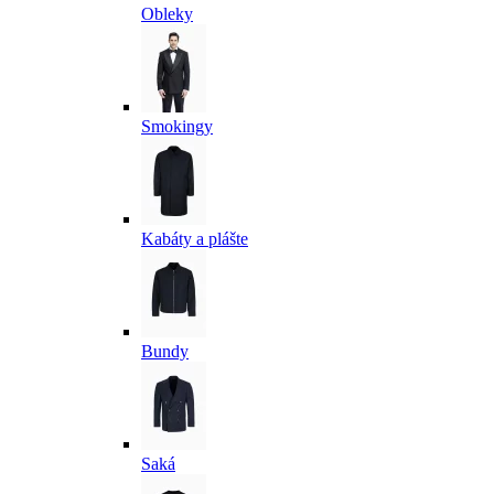
Obleky
Smokingy
Kabáty a plášte
Bundy
Saká