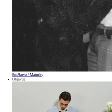
Stužková / Maturity
Objavuj