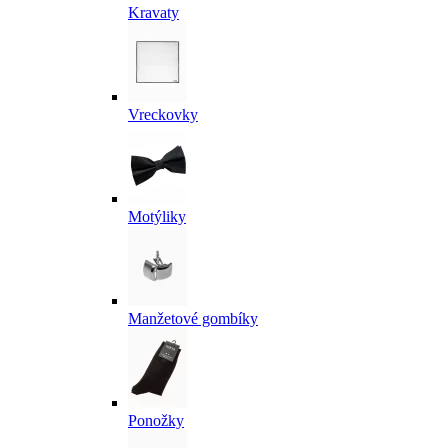
Kravaty
Vreckovky
Motýliky
Manžetové gombíky
Ponožky