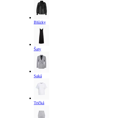
Blúzky
Šaty
Saká
Tričká