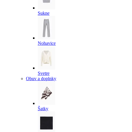
Sukne
Nohavice
Svetre
Obuv a doplnky
Šatky