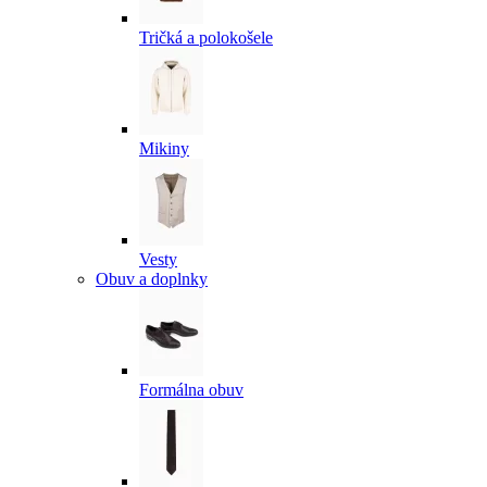
Tričká a polokošele
Mikiny
Vesty
Obuv a doplnky
Formálna obuv