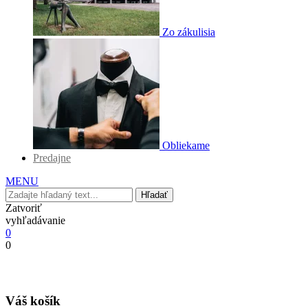
Zo zákulisia
Obliekame
Predajne
MENU
Hľadať
Zatvoriť
vyhľadávanie
0
0
Váš košík