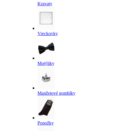
Kravaty
Vreckovky
Motýliky
Manžetové gombíky
Ponožky