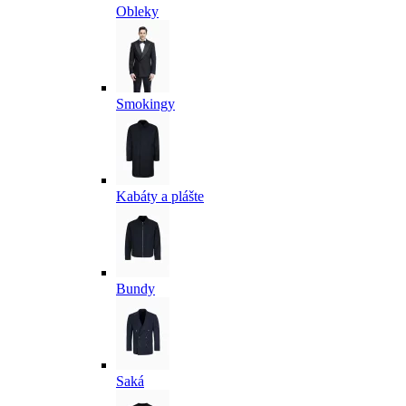
Obleky
Smokingy
Kabáty a plášte
Bundy
Saká