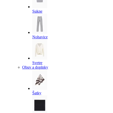
Sukne
Nohavice
Svetre
Obuv a doplnky
Šatky