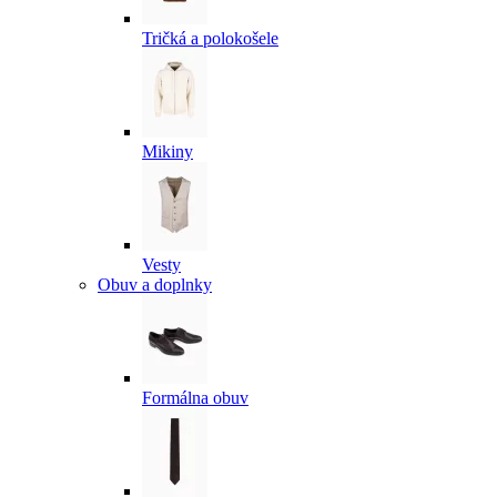
Tričká a polokošele
Mikiny
Vesty
Obuv a doplnky
Formálna obuv