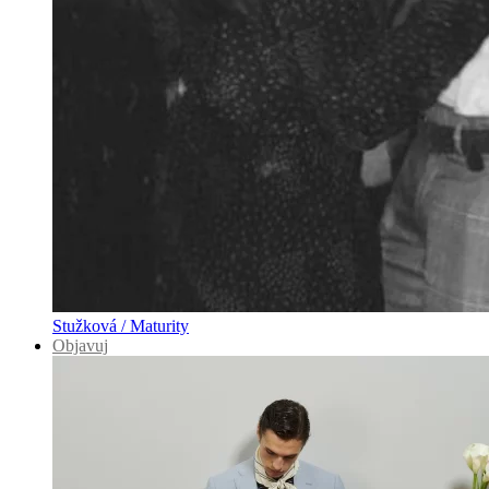
Stužková / Maturity
Objavuj