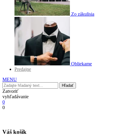
Zo zákulisia
Obliekame
Predajne
MENU
Hľadať
Zatvoriť
vyhľadávanie
0
0
Váš košík