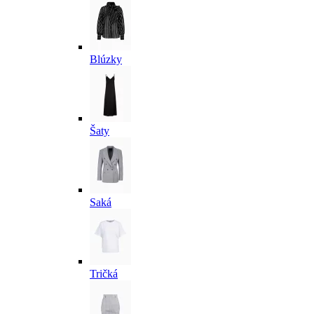
Blúzky
Šaty
Saká
Tričká