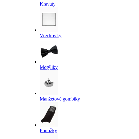
Kravaty
Vreckovky
Motýliky
Manžetové gombíky
Ponožky