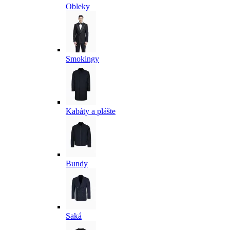
Obleky
Smokingy
Kabáty a plášte
Bundy
Saká