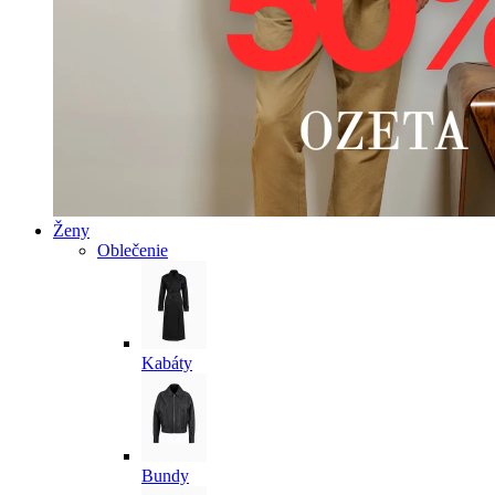
Ženy
Oblečenie
Kabáty
Bundy