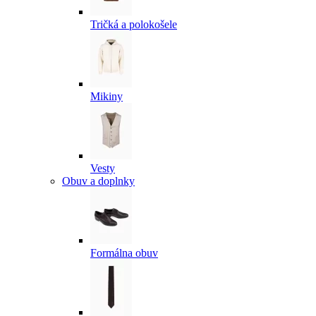
Tričká a polokošele
Mikiny
Vesty
Obuv a doplnky
Formálna obuv