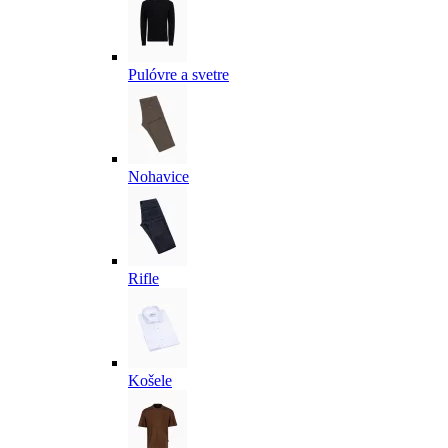
Pulóvre a svetre
Nohavice
Rifle
Košele