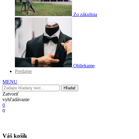
Zo zákulisia
Obliekame
Predajne
MENU
Hľadať
Zatvoriť
vyhľadávanie
0
0
Váš košík