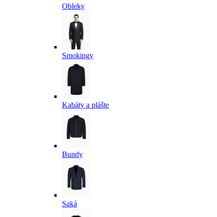
Obleky
Smokingy
Kabáty a plášte
Bundy
Saká