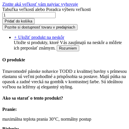
Zistite aká veľkosť vám najviac vyhovuje
Tabuľka veľkostí
alebo
Poradca výberu veľkosti
Pridať do košíka
Pozrite si dostupnosť tovaru v predajniach
+
Uložiť produkt na neskôr
Uložte si produkty, ktoré Vás zaujímajú na neskôr a môžete
ich preposlať známym.
Rozumiem
O produkte
Tmavomodré pánske nohavice TODD z kvalitnej bavlny s prímesou
elastanu sú veľmi pohodlné a prispôsobia sa postave. Majú pútka na
opasok a zadné vrecká na gombík v kontrastnej farbe. Sú ideálnou
voľbou na ležérny aj elegantný styling.
Ako sa starať o tento produkt?
Pranie:
maximálna teplota prania 30°C, normálny postup
Bielenie: