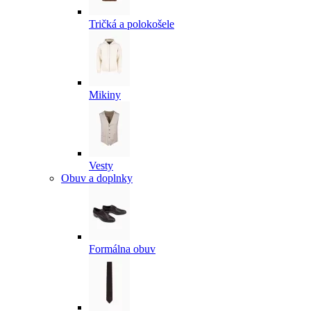
Tričká a polokošele
Mikiny
Vesty
Obuv a doplnky
Formálna obuv