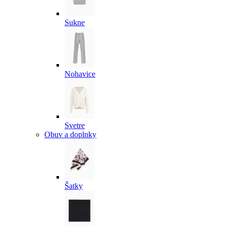
Sukne
Nohavice
Svetre
Obuv a doplnky
Šatky