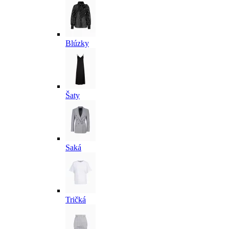
Blúzky
Šaty
Saká
Tričká