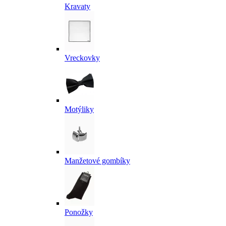
Kravaty
Vreckovky
Motýliky
Manžetové gombíky
Ponožky