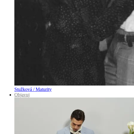
Stužková / Maturity
Objavuj