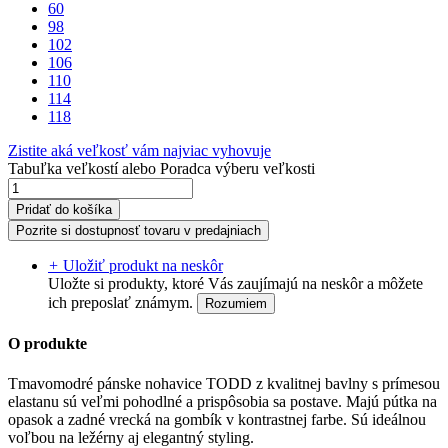
60
98
102
106
110
114
118
Zistite aká veľkosť vám najviac vyhovuje
Tabuľka veľkostí
alebo
Poradca výberu veľkosti
Pridať do košíka
Pozrite si dostupnosť tovaru v predajniach
+
Uložiť produkt na neskôr
Uložte si produkty, ktoré Vás zaujímajú na neskôr a môžete
ich preposlať známym.
Rozumiem
O produkte
Tmavomodré pánske nohavice TODD z kvalitnej bavlny s prímesou
elastanu sú veľmi pohodlné a prispôsobia sa postave. Majú pútka na
opasok a zadné vrecká na gombík v kontrastnej farbe. Sú ideálnou
voľbou na ležérny aj elegantný styling.