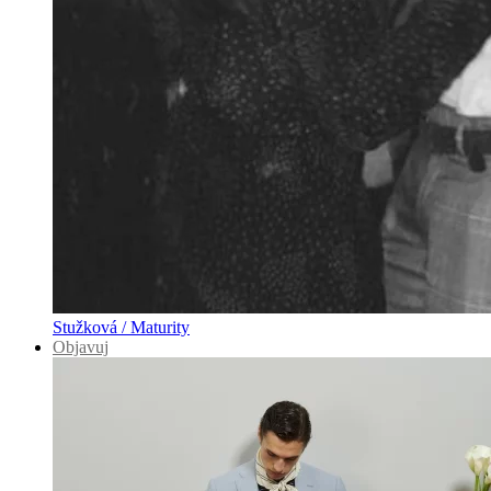
Stužková / Maturity
Objavuj