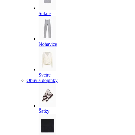
Sukne
Nohavice
Svetre
Obuv a doplnky
Šatky