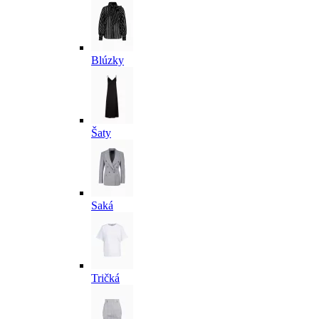
Blúzky
Šaty
Saká
Tričká