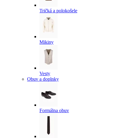
Tričká a polokošele
Mikiny
Vesty
Obuv a doplnky
Formálna obuv