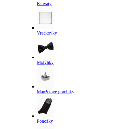
Kravaty
Vreckovky
Motýliky
Manžetové gombíky
Ponožky