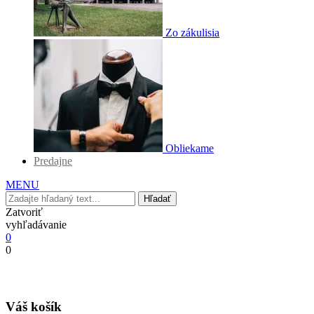
Zo zákulisia
Obliekame
Predajne
MENU
Hľadať
Zatvoriť
vyhľadávanie
0
0
Váš košík