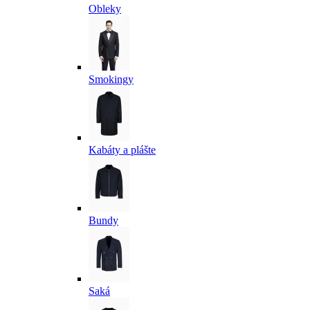
Obleky
Smokingy
Kabáty a plášte
Bundy
Saká