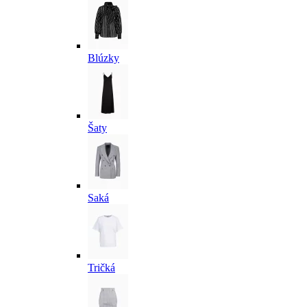
Blúzky
Šaty
Saká
Tričká