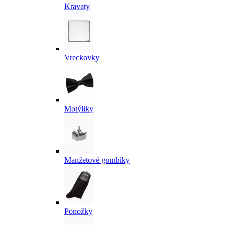
Kravaty
Vreckovky
Motýliky
Manžetové gombíky
Ponožky