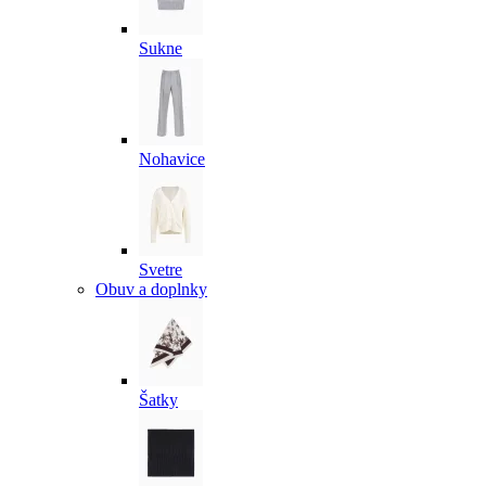
Sukne
Nohavice
Svetre
Obuv a doplnky
Šatky