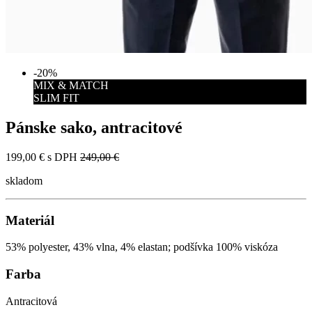
-20%
MIX & MATCH
SLIM FIT
Pánske sako, antracitové
199,00 €
s DPH
249,00 €
skladom
Materiál
53% polyester, 43% vlna, 4% elastan; podšívka 100% viskóza
Farba
Antracitová