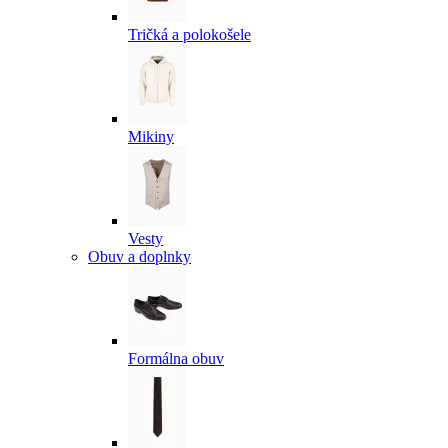
Tričká a polokošele
Mikiny
Vesty
Obuv a doplnky
Formálna obuv