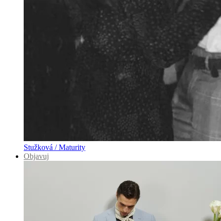
Stužková / Maturity
Objavuj