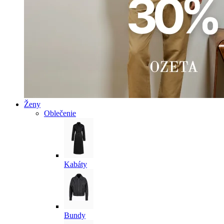
Ženy
Oblečenie
Kabáty
Bundy