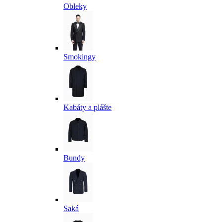
Obleky
Smokingy
Kabáty a plášte
Bundy
Saká