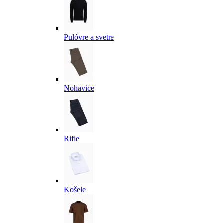
Pulóvre a svetre
Nohavice
Rifle
Košele