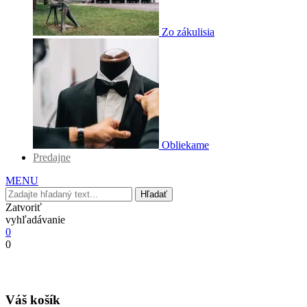
Zo zákulisia
Obliekame
Predajne
MENU
Hľadať
Zatvoriť
vyhľadávanie
0
0
Váš košík