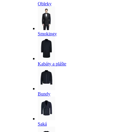
Obleky
Smokingy
Kabáty a plášte
Bundy
Saká