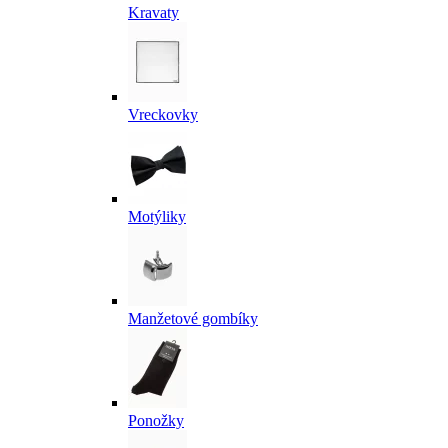
Kravaty
Vreckovky
Motýliky
Manžetové gombíky
Ponožky