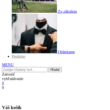
Zo zákulisia
Obliekame
Predajne
MENU
Hľadať
Zatvoriť
vyhľadávanie
0
0
Váš košík