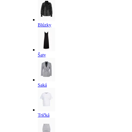
Blúzky
Šaty
Saká
Tričká