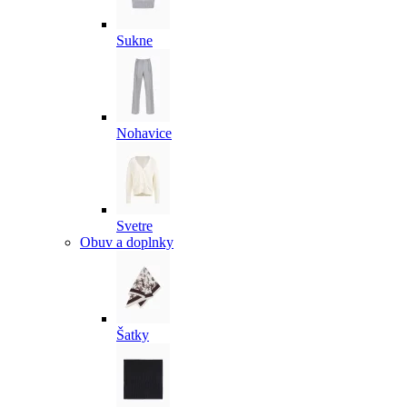
Sukne
Nohavice
Svetre
Obuv a doplnky
Šatky