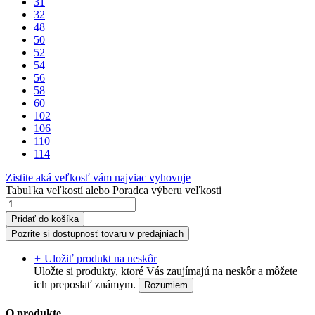
31
32
48
50
52
54
56
58
60
102
106
110
114
Zistite aká veľkosť vám najviac vyhovuje
Tabuľka veľkostí
alebo
Poradca výberu veľkosti
Pridať do košíka
Pozrite si dostupnosť tovaru v predajniach
+
Uložiť produkt na neskôr
Uložte si produkty, ktoré Vás zaujímajú na neskôr a môžete
ich preposlať známym.
Rozumiem
O produkte