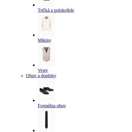
Tričká a polokošele
Mikiny
Vesty
Obuv a doplnky
Formálna obuv