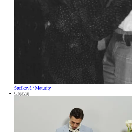
Stužková / Maturity
Objavuj