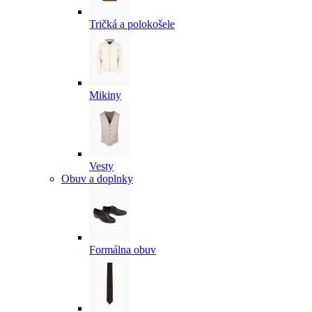
Tričká a polokošele
Mikiny
Vesty
Obuv a doplnky
Formálna obuv