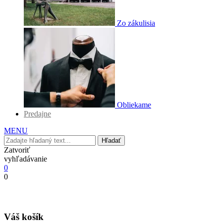
Zo zákulisia
Obliekame
Predajne
MENU
Hľadať
Zatvoriť
vyhľadávanie
0
0
Váš košík