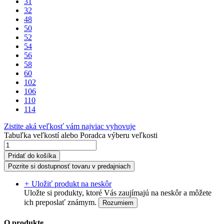
31
32
48
50
52
54
56
58
60
102
106
110
114
Zistite aká veľkosť vám najviac vyhovuje
Tabuľka veľkostí
alebo
Poradca výberu veľkosti
Pridať do košíka
Pozrite si dostupnosť tovaru v predajniach
+
Uložiť produkt na neskôr
Uložte si produkty, ktoré Vás zaujímajú na neskôr a môžete
ich preposlať známym.
Rozumiem
O produkte