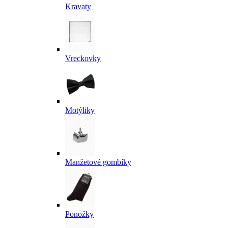
Kravaty
Vreckovky
Motýliky
Manžetové gombíky
Ponožky