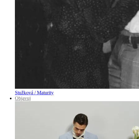
Stužková / Maturity
Objavuj