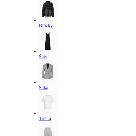
Blúzky
Šaty
Saká
Tričká