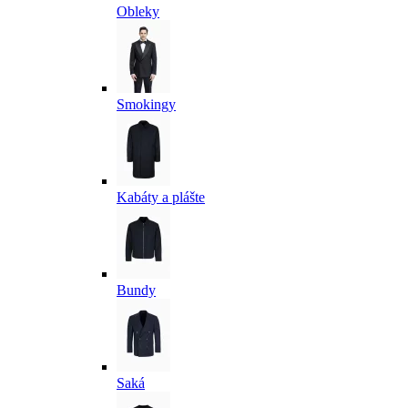
Obleky
Smokingy
Kabáty a plášte
Bundy
Saká