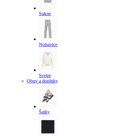
Sukne
Nohavice
Svetre
Obuv a doplnky
Šatky