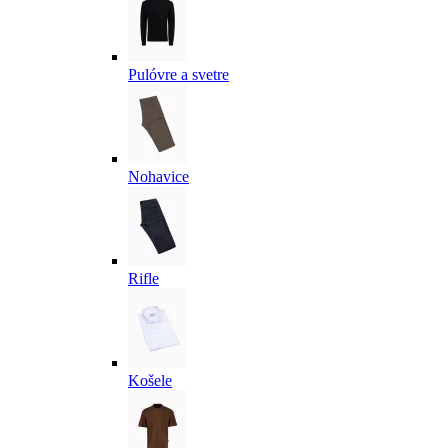
Pulóvre a svetre
Nohavice
Rifle
Košele