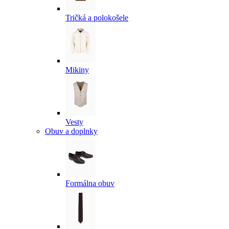
Tričká a polokošele
Mikiny
Vesty
Obuv a doplnky
Formálna obuv