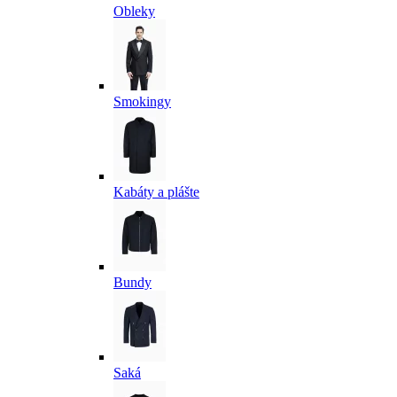
Obleky
Smokingy
Kabáty a plášte
Bundy
Saká