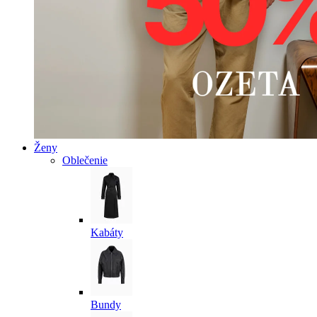
Ženy
Oblečenie
Kabáty
Bundy