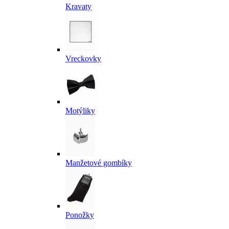
Kravaty
Vreckovky
Motýliky
Manžetové gombíky
Ponožky